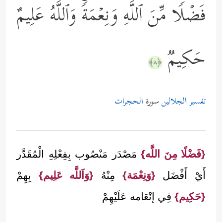
فَضۡلࣰا مِّنَ ٱللَّهِ وَنِعۡمَةࣰۚ وَٱللَّهُ عَلِیمٌ
حَكِیمࣱ
﴿٨﴾
تفسير الجلالين
سورة
الحجرات
{فَضْلًا مِنَ اللَّه}
مَصْدَر مَنْصُوب بِفِعْلِهِ الْمُقَدَّر
أَيْ أَفْضَل
{وَنِعْمَة}
مِنْهُ
{وَاَللَّه عَلِيم}
بِهِمْ
{حَكِيم}
فِي إنْعَامه عَلَيْهِمْ