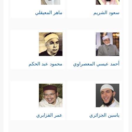
سعود الشريم
ماهر المعيقلي
أحمد عيسي المعصراوي
محمود عبد الحكم
ياسين الجزائري
عمر القزابري