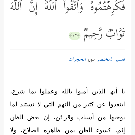
فَكَرِهۡتُمُوهُۚ وَٱتَّقُواْ ٱللَّهَۚ إِنَّ ٱللَّهَ
تَوَّابࣱ رَّحِیمࣱ
﴿١٢﴾
تفسير المختصر
سورة
الحجرات
يا أيها الذين آمنوا بالله وعملوا بما شرع،
ابتعدوا عن كثير من التهم التي لا تستند لما
يوجبها من أسباب وقرائن، إن بعض الظن
إثم، كسوء الظن بمن ظاهره الصلاح، ولا