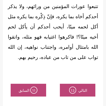
تتبعوا عورات المؤمنين من ورائهم، ولا يذكر
أحدكم أخاه بما يكره، فإنّ ذِكْره بما يكره مثل
أكل لحمه ميتًا، أيحب أحدكم أن يأكل لحم
أخيه ميتًا؟! فاكرهوا اغتيابه فهو مثله، واتقوا
الله بامتثال أوامره، واجتناب نواهيه، إن الله
تواب على من تاب من عباده، رحيم بهم.
التالي
السابق
11
13