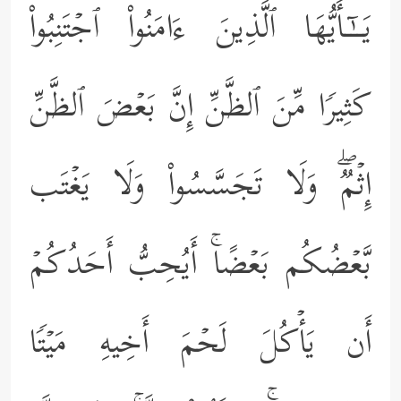
یَــٰۤـأَیُّهَا ٱلَّذِینَ ءَامَنُواْ ٱجۡتَنِبُواْ
كَثِیرࣰا مِّنَ ٱلظَّنِّ إِنَّ بَعۡضَ ٱلظَّنِّ
إِثۡمࣱۖ وَلَا تَجَسَّسُواْ وَلَا یَغۡتَب
بَّعۡضُكُم بَعۡضًاۚ أَیُحِبُّ أَحَدُكُمۡ
أَن یَأۡكُلَ لَحۡمَ أَخِیهِ مَیۡتࣰا