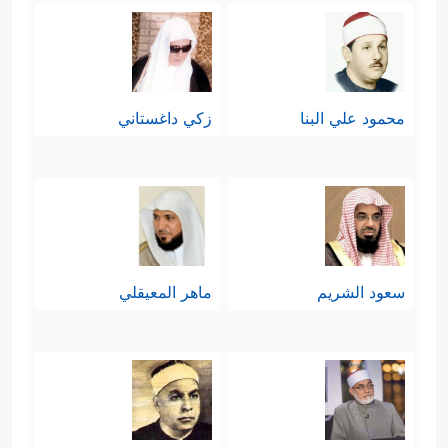
محمود علي البنا
زكي داغستاني
سعود الشريم
ماهر المعيقلي