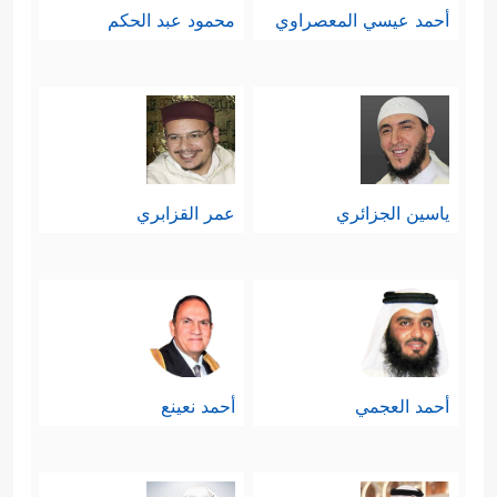
أحمد عيسي المعصراوي
محمود عبد الحكم
ياسين الجزائري
عمر القزابري
أحمد العجمي
أحمد نعينع