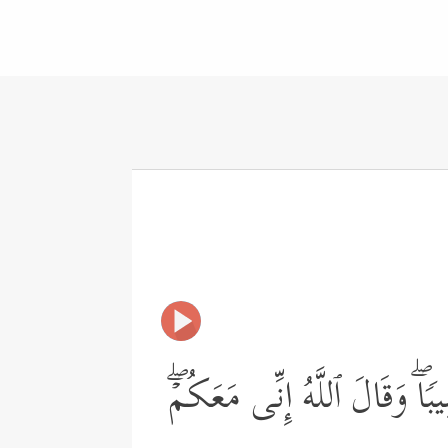
بࣰاۖ وَقَالَ ٱللَّهُ إِنِّی مَعَكُمۡۖ