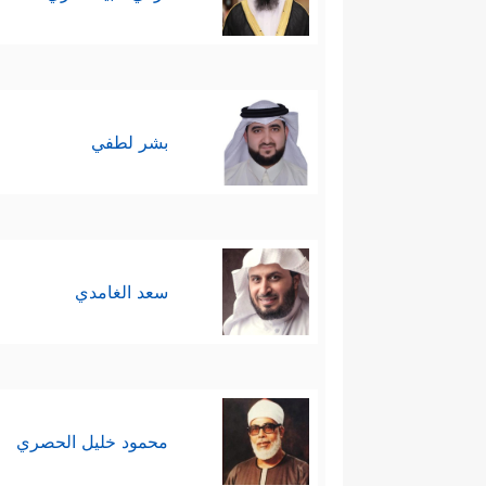
بشر لطفي
سعد الغامدي
محمود خليل الحصري