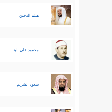
هيثم الدخين
محمود علي البنا
سعود الشريم