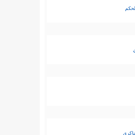
لحكم
ناكري