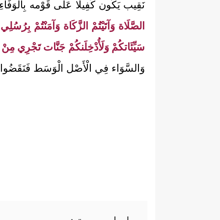
نَقِيب يَكُون كَفِيلًا عَلَى قَوْمه بِالْوَفَاءِ بِا
الصَّلَاة وَآتَيْتُمْ الزَّكَاة وَآمَنْتُمْ بِرُسُلِي
سَيِّئَاتكُمْ وَلَأُدْخِلَنكُمْ جَنَّات تَجْرِي مِنْ ت
وَالسَّوَاء فِي الْأَصْل الْوَسَط فَنَقَضُو