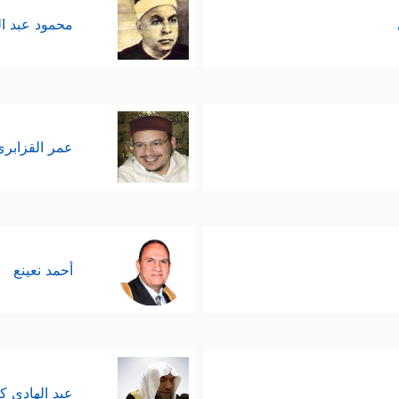
محمود عبد ا
عمر القزابري
أحمد نعينع
عبد الهادي ك