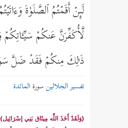
لَىِٕنۡ أَقَمۡتُمُ ٱلصَّلَوٰةَ وَءَاتَیۡ
لَّأُكَفِّرَنَّ عَنكُمۡ سَیِّـَٔاتِكُم
ذَ ٰ⁠لِكَ مِنكُمۡ فَقَدۡ ضَلَّ سَوَ
تفسير الجلالين
سورة
المائدة
{وَلَقَدْ أَخَذَ اللَّه مِيثَاق بَنِي إسْرَائِيل}