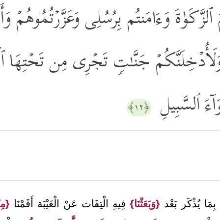
تُمُ ٱلزَّكَوٰةَ وَءَامَنتُم بِرُسُلِی وَعَزَّرۡتُمُوهُمۡ وَ
ۡ وَلَأُدۡخِلَنَّكُمۡ جَنَّـٰتࣲ تَجۡرِی مِن تَحۡتِهَا ٱلۡ
اۤءَ ٱلسَّبِیلِ
﴿١٢﴾
بِمَا يُذْكَر بَعْد
{وَبَعَثْنَا}
فِيهِ الْتِفَات عَنْ الْغَيْبَة أَقَمْنَا
{مِن