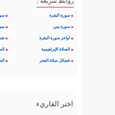
روابط سريعة :
سورة البقرة
سو
سورة يس
سور
اواخر سورة البقرة
تفس
الصلاة الإبراهيمية
الس
فضائل صلاة الفجر
الص
اختر القاريء