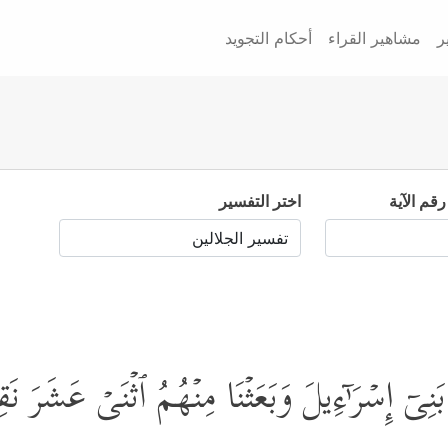
ر
مشاهير القراء
أحكام التجويد
رقم الآية
اختر التفسير
یۤ إِسۡرَ ٰ⁠ۤءِیلَ وَبَعَثۡنَا مِنۡهُمُ ٱثۡنَیۡ عَشَرَ نَقِی