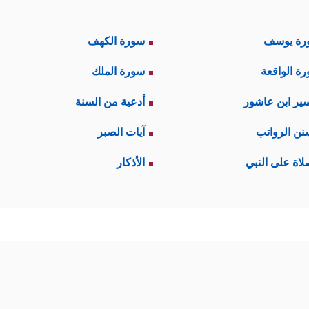
رة يوسف
سورة الكهف
ة الواقعة
سورة الملك
ير ابن عاشور
أدعية من السنة
نن الرواتب
آيات الصبر
لاة على النبي
الأذكار