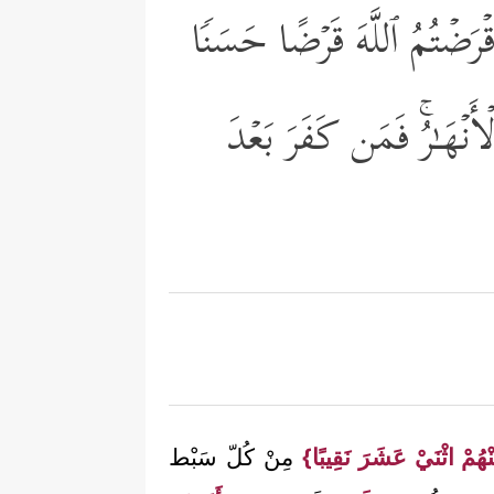
أَقۡرَضۡتُمُ ٱللَّهَ قَرۡضًا حَسَنࣰا
أَنۡهَـٰرُۚ فَمَن كَفَرَ بَعۡدَ
ْهُمْ اثْنَيْ عَشَرَ نَقِيبًا}
مِنْ كُلّ سَبْط