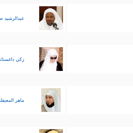
عبدالرشيد 
زكي داغستان
ماهر المعيقل