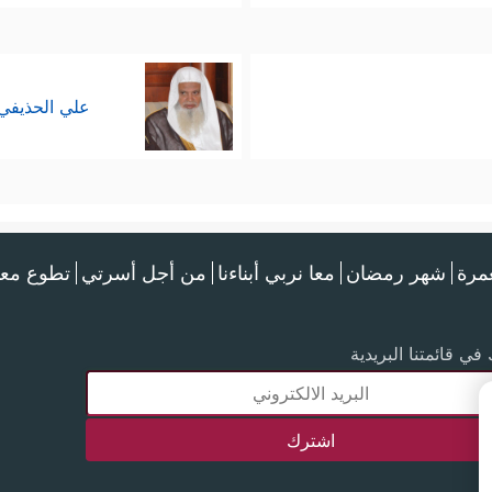
علي الحذيفي
عمرة
شهر رمضان
معا نربي أبناءنا
من أجل أسرتي
تطوع معن
في قائمتنا البريدية