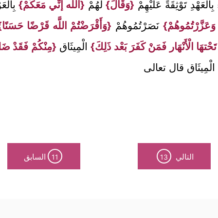
لْعَهْدِ تَوْثِقَةً عَلَيْهِمْ
{وَقَالَ}
لَهُمْ
{اللَّه إنِّي مَعَكُمْ}
بِالْعَ
 وَعَزَّرْتُمُوهُمْ}
نَصَرْتُمُوهُمْ
{وَأَقْرَضْتُمْ اللَّه قَرْضًا حَسَنًا}
َحْتهَا الْأَنْهَار فَمَنْ كَفَرَ بَعْد ذَلِكَ}
الْمِيثَاق
{مِنْكُمْ فَقَدْ ضَ
ا الْمِيثَاق قال تعالى
التالي
السابق
11
13