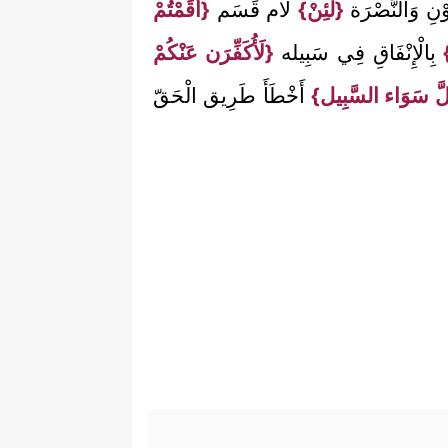
وْنِ وَالنُّصْرَة
{لَئِنْ}
لَام قَسَم
{أَقَمْتُمْ
بِالْإِنْفَاقِ فِي سَبِيله
{لَأُكَفِّرَن عَنْكُمْ
لَّ سَوَاء السَّبِيل}
أَخْطَأَ طَرِيق الْحَقّ