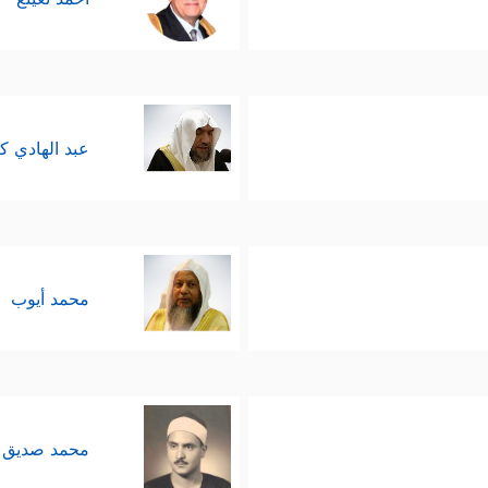
عبد الهادي ك
محمد أيوب
محمد صديق 