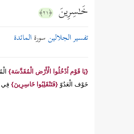
خَـٰسِرِینَ
﴿٢١﴾
تفسير الجلالين
سورة
المائدة
{يَا قَوْم اُدْخُلُوا الْأَرْض الْمُقَدَّسَة}
الْمُ
خَوْف الْعَدُوّ
{فَتَنْقَلِبُوا خَاسِرِينَ}
فِي س