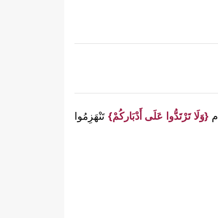
َام
{وَلَا تَرْتَدُّوا عَلَى أَدْبَاركُمْ}
تَنْهَزِمُوا