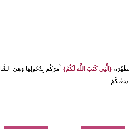
طَهَّرَة
{الَّتِي كَتَبَ اللَّه لَكُمْ}
أَمَرَكُمْ بِدُخُولِهَا وَهِيَ الشّ
َعْيكُمْ