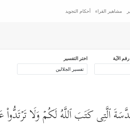
ر
مشاهير القراء
أحكام التجويد
رقم الآية
اختر التفسير
َسَةَ ٱلَّتِی كَتَبَ ٱللَّهُ لَكُمۡ وَلَا تَرۡتَدُّواْ عَلَىٰ