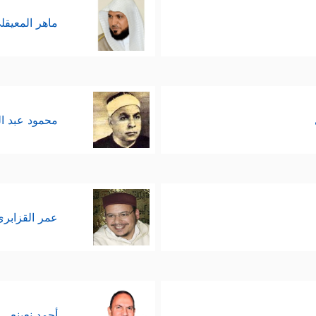
ماهر المعيقل
محمود عبد ا
عمر القزابري
أحمد نعينع