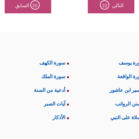
التالي
السابق
20
22
رة يوسف
سورة الكهف
ة الواقعة
سورة الملك
ير ابن عاشور
أدعية من السنة
نن الرواتب
آيات الصبر
لاة على النبي
الأذكار