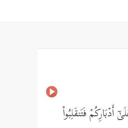
ۤ أَدۡبَارِكُمۡ فَتَنقَلِبُواْ