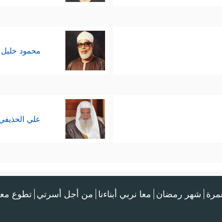
محمود خليل 
علي الحذيفي
عمرة
شهر رمضان
معا نربي أبناءنا
من أجل أسرتي
تطوع معن