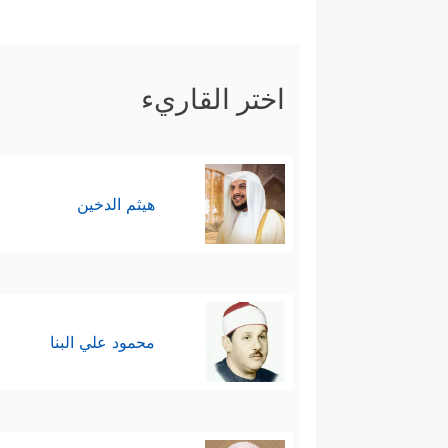
اختر القاريء
هيثم الدخين
محمود علي البنا