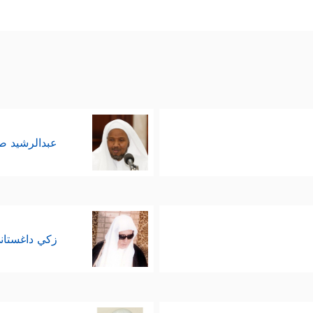
عبدالرشيد 
زكي داغستان