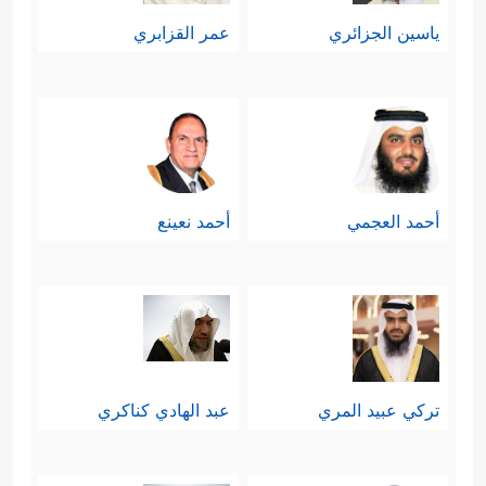
ياسين الجزائري
عمر القزابري
أحمد العجمي
أحمد نعينع
تركي عبيد المري
عبد الهادي كناكري