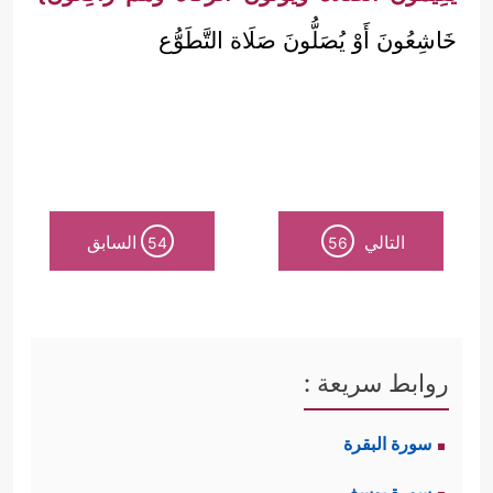
خَاشِعُونَ أَوْ يُصَلُّونَ صَلَاة التَّطَوُّع
التالي
السابق
54
56
روابط سريعة :
سورة البقرة
سورة يوسف