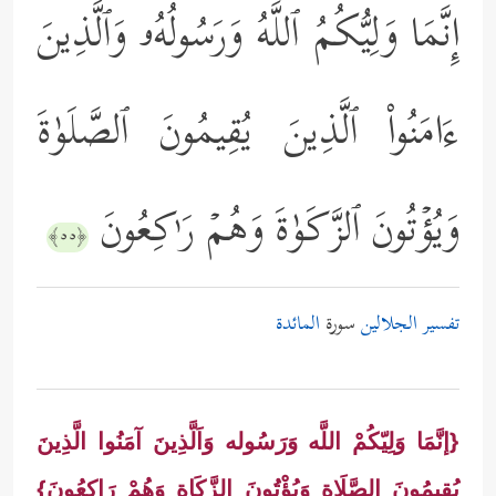
إِنَّمَا وَلِیُّكُمُ ٱللَّهُ وَرَسُولُهُۥ وَٱلَّذِینَ
ءَامَنُواْ ٱلَّذِینَ یُقِیمُونَ ٱلصَّلَوٰةَ
وَیُؤۡتُونَ ٱلزَّكَوٰةَ وَهُمۡ رَ ٰ⁠كِعُونَ
﴿٥٥﴾
تفسير الجلالين
سورة
المائدة
{إنَّمَا وَلِيّكُمْ اللَّه وَرَسُوله وَاَلَّذِينَ آمَنُوا الَّذِينَ
يُقِيمُونَ الصَّلَاة وَيُؤْتُونَ الزَّكَاة وَهُمْ رَاكِعُونَ}