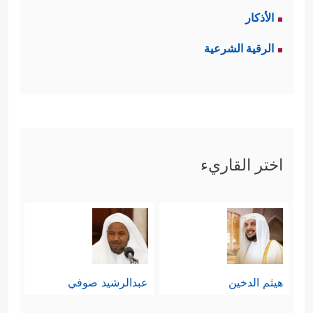
الأذكار
الرقية الشرعية
اختر القاريء
هيثم الدخين
عبدالرشيد صوفي