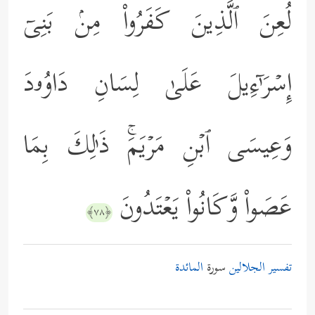
لُعِنَ ٱلَّذِینَ كَفَرُواْ مِنۢ بَنِیۤ
إِسۡرَ ٰ⁠ۤءِیلَ عَلَىٰ لِسَانِ دَاوُۥدَ
وَعِیسَى ٱبۡنِ مَرۡیَمَۚ ذَ ٰ⁠لِكَ بِمَا
عَصَواْ وَّكَانُواْ یَعۡتَدُونَ
﴿٧٨﴾
تفسير الجلالين
سورة
المائدة