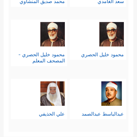
سعد الغامدي
محمد صديق المنشاوي
محمود خليل الحصري
محمود خليل الحصري -
المصحف المعلم
عبدالباسط عبدالصمد
علي الحذيفي