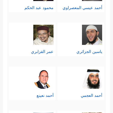
أحمد عيسي المعصراوي
محمود عبد الحكم
ياسين الجزائري
عمر القزابري
أحمد العجمي
أحمد نعينع