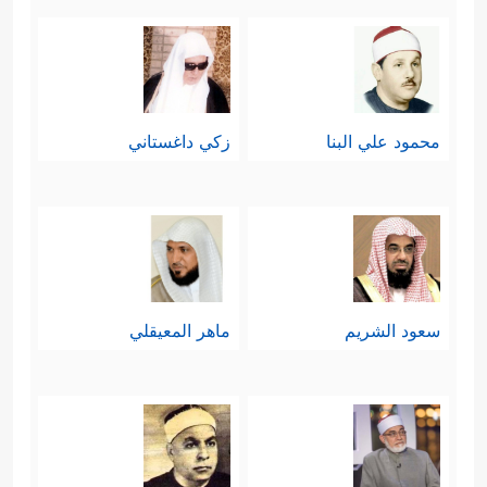
محمود علي البنا
زكي داغستاني
سعود الشريم
ماهر المعيقلي