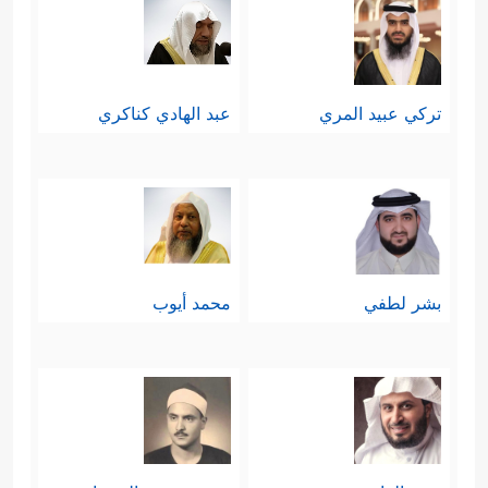
تركي عبيد المري
عبد الهادي كناكري
بشر لطفي
محمد أيوب