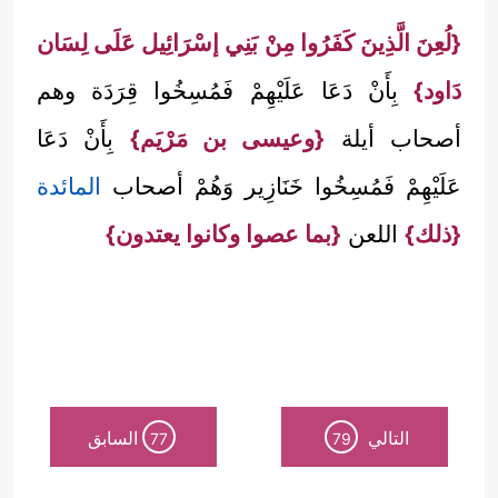
{لُعِنَ الَّذِينَ كَفَرُوا مِنْ بَنِي إسْرَائِيل عَلَى لِسَان
دَاود}
بِأَنْ دَعَا عَلَيْهِمْ فَمُسِخُوا قِرَدَة وهم
أصحاب أيلة
{وعيسى بن مَرْيَم}
بِأَنْ دَعَا
عَلَيْهِمْ فَمُسِخُوا خَنَازِير وَهُمْ أصحاب
المائدة
{ذلك}
اللعن
{بما عصوا وكانوا يعتدون}
التالي
السابق
77
79