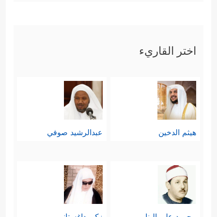
اختر القاريء
هيثم الدخين
عبدالرشيد صوفي
محمود علي البنا
زكي داغستاني