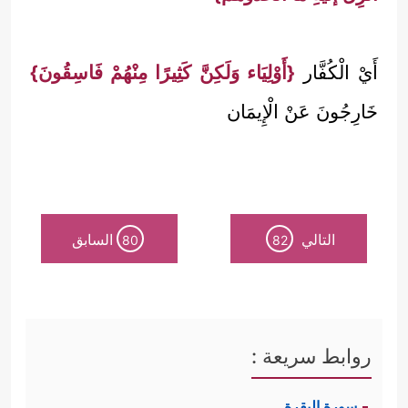
أَيْ الْكُفَّار
{أَوْلِيَاء وَلَكِنَّ كَثِيرًا مِنْهُمْ فَاسِقُونَ}
خَارِجُونَ عَنْ الْإِيمَان
التالي
السابق
80
82
روابط سريعة :
سورة البقرة