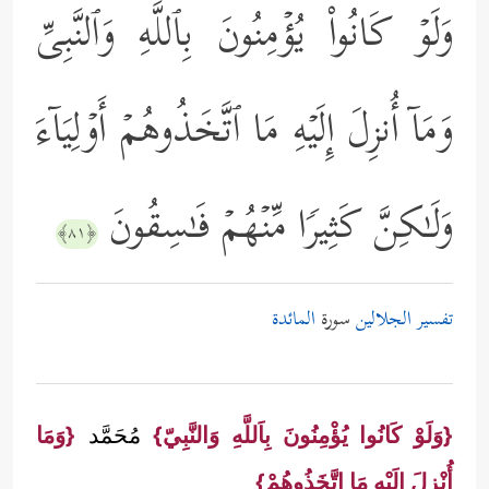
وَلَوۡ كَانُواْ یُؤۡمِنُونَ بِٱللَّهِ وَٱلنَّبِیِّ
وَمَاۤ أُنزِلَ إِلَیۡهِ مَا ٱتَّخَذُوهُمۡ أَوۡلِیَاۤءَ
وَلَـٰكِنَّ كَثِیرࣰا مِّنۡهُمۡ فَـٰسِقُونَ
﴿٨١﴾
تفسير الجلالين
سورة
المائدة
{وَلَوْ كَانُوا يُؤْمِنُونَ بِاَللَّهِ وَالنَّبِيّ}
مُحَمَّد
{وَمَا
أُنْزِلَ إلَيْهِ مَا اتَّخَذُوهُمْ}