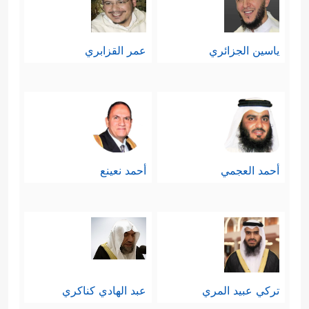
ياسين الجزائري
عمر القزابري
أحمد العجمي
أحمد نعينع
تركي عبيد المري
عبد الهادي كناكري