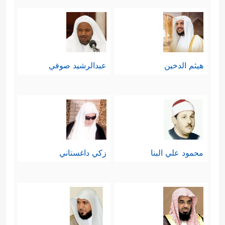
هيثم الدخين
عبدالرشيد صوفي
محمود علي البنا
زكي داغستاني