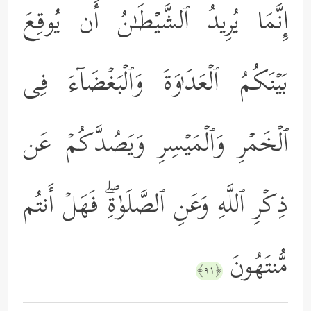
إِنَّمَا یُرِیدُ ٱلشَّیۡطَـٰنُ أَن یُوقِعَ
بَیۡنَكُمُ ٱلۡعَدَ ٰ⁠وَةَ وَٱلۡبَغۡضَاۤءَ فِی
ٱلۡخَمۡرِ وَٱلۡمَیۡسِرِ وَیَصُدَّكُمۡ عَن
ذِكۡرِ ٱللَّهِ وَعَنِ ٱلصَّلَوٰةِۖ فَهَلۡ أَنتُم
مُّنتَهُونَ
﴿٩١﴾