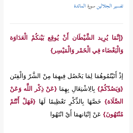
تفسير الجلالين
سورة
المائدة
{إنَّمَا يُرِيد الشَّيْطَان أَنْ يُوقِع بَيْنكُمْ الْعَدَاوَة
وَالْبَغْضَاء فِي الْخَمْر وَالْمَيْسِر}
إذْ أَتَيْتُمُوهُمَا لِمَا يَحْصُل فِيهِمَا مِنْ الشَّرّ وَالْفِتَن
{وَيَصُدّكُمْ}
بِالِاشْتِغَالِ بِهِمَا
{عَنْ ذِكْر اللَّه وَعَنْ
الصَّلَاة}
خَصَّهَا بِالذِّكْرِ تَعْظِيمًا لَهَا
{فَهَلْ أَنْتُمْ
مُنْتَهُونَ}
عَنْ إتْيَانهمَا أَيْ انْتَهُوا