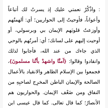
: واذْكُرْ نعمتي عليك إذ يسرتُ لك أتباعاً
وأعواناً، فأوحيتُ إلى الحواريين؛ أي: ألهمتُهم
وأوزعتُ قلوبَهم الإيمان بي وبرسولي، أو
أوحيت إليهم على لسانك؛ أي: أمرتُهم بالوحي
الذي جاءك من عند الله، فأجابوا لذلك
وانقادوا وقالوا:
{آمنَّا واشهدْ بأنَّنا مسلمونَ}
،
فجمعوا بين الإسلام الظاهر والانقياد بالأعمال
الصالحة والإيمان الباطن المخرِج لصاحبِهِ من
النفاق ومن ضَعْف الإيمان. والحواريون هم
الأنصارُ؛ كما قال تعالى. كما قال عيسى ابن