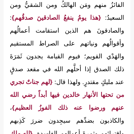
الفائزُ منهم ومَن الهالكُ ومن الشقيُّ ومن
السعيدُ:
{هذا يومُ ينفعُ الصادقينَ صدقُهم}
:
والصادقونَ هم الذين استقامت أعمالُهم
وأقوالُهم ونياتهم على الصراط المستقيم
والهَدْي القويم؛ فيوم القيامة يجدون ثَمَرَةَ
ذلك الصدق إذا أحلَّهم الله في مقعد صدقٍ
عند مليكٍ مقتدرٍ. ولهذا قال:
{لهم جناتٌ تجري
من تحتها الأنهار خالدين فيها أبداً رضي الله
عنهم ورضوا عنه ذلك الفوزُ العظيم}
،
والكاذبون بضدِّهم سيجِدون ضررَ كَذِبهم
وافترائهم وثمرةَ أعمالهم الفاسدة.
{لله ملك