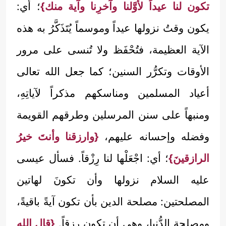
تكون لنا عيداً لأوَّلنا وآخرِنا وآية منك}
؛ أي:
يكون وقتُ نزولها عيداً وموسماً يُتَذَكَّرُ به هذه
الآية العظيمة، فتُحْفَظ ولا تُنسى على مرور
الأوقات وتكرُّر السنين؛ كما جعل الله تعالى
أعياد المسلمين ومناسكهم مذكراً لآياتِهِ،
ومنبهاً على سنن المرسلين وطرقهم القويمة
وفضله وإحسانه عليهم،
{وارزقنا وأنتَ خيرُ
الرازقينَ}
؛ أي: اجْعَلْها لنا رِزْقاً. فسأل عيسى
عليه السلام نزولها وأن تكونَ لهاتين
المصلحتين: مصلحة الدين بأن تكون آيةً باقيةً،
ومصلحة الدُّنيا، وهي أن تكون رزقاً.
{قال الله