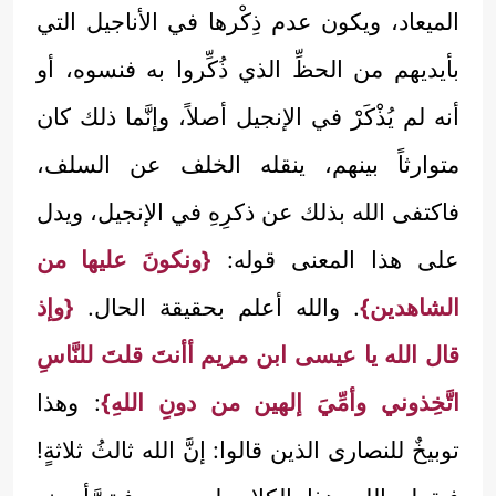
الميعاد، ويكون عدم ذِكْرها في الأناجيل التي
بأيديهم من الحظِّ الذي ذُكِّروا به فنسوه، أو
أنه لم يُذْكَرْ في الإنجيل أصلاً، وإنَّما ذلك كان
متوارثاً بينهم، ينقله الخلف عن السلف،
فاكتفى الله بذلك عن ذكرِهِ في الإنجيل، ويدل
على هذا المعنى قوله:
{ونكونَ عليها من
الشاهدين}
. والله أعلم بحقيقة الحال.
{وإذ
قال الله يا عيسى ابن مريم أأنتَ قلتَ للنَّاسِ
اتَّخِذوني وأمِّيَ إلهين من دونِ اللهِ}
: وهذا
توبيخٌ للنصارى الذين قالوا: إنَّ الله ثالثُ ثلاثةٍ!