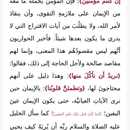
إن كُنتُم مؤمنين}
؛ فإن المؤمن يحمله ما معه
من الإيمان على ملازمةِ التقوى، وأن ينقادَ
لأمر الله، ولا يطلُبَ من آيات الاقتراح التي لا
يدري ما يكون بعدها شيئاً. فأخبر الحواريون
أنَّهم ليس مقصودُهُم هذا المعنى، وإنما لهم
مقاصد صالحة ولأجل الحاجة إلى ذلك، فقالوا:
{نريدُ أن نأكُلَ منها}
: وهذا دليل على أنهم
محتاجونَ لها،
{وتطمئنَّ قلوبُنا}
: بالإيمان حين
نرى الآياتِ العيانيَّة، حتى يكون الإيمان عينَ
اليقين؛
؛ كما سأل الخليل
[كما كانَ قبل ذلك علم اليقين]
عليه الصلاة والسلام ربَّه أن يُرِيَهُ كيف يحيي