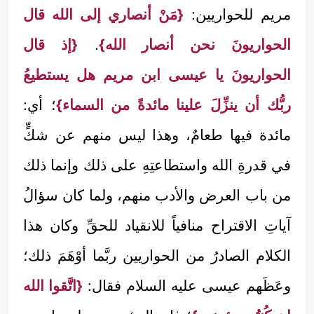
مريم للحواريين:
{مَنْ أنصاري إلى الله قال
الحواريونَ نحن أنصار الله}
.
{إذ قال
الحواريونَ يا عيسى ابن مريم هل يستطيعُ
ربُّك أن ينزِّلَ علينا مائدةً من السماء}
؛ أي:
مائدة فيها طعامٌ، وهذا ليس منهم عن شكٍّ
في قدرةِ الله واستطاعتِهِ على ذلك وإنما ذلك
من باب العرض والأدب منهم، ولما كان سؤالُ
آياتِ الاقتراح منافياً للانقياد للحقِّ وكان هذا
الكلام الصادرُ من الحواريين ربَّما أوْهَمَ ذلك؛
وعَظَهم عيسى عليه السلام فقال:
{اتَّقوا الله