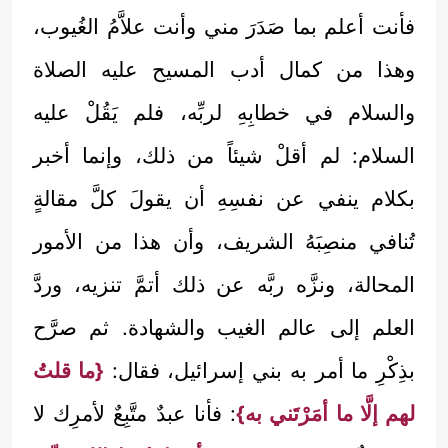
فأنت أعلم بما صَدَرَ مني وأنت علاَّمُ الغُيوب،
وهذا من كمال أدب المسيح عليه الصلاة
والسلام في خطابِهِ لربِّه، فلم يَقُلْ عليه
السلام: لم أقلْ شيئاً من ذلك، وإنما أخبر
بكلام ينفي عن نفسِهِ أن يقولَ كلَّ مقالةٍ
تُنافي منصِبَهُ الشريف، وأن هذا من الأمور
المحالة، ونزَّه ربَّه عن ذلك أتمَّ تنزيه، وردَّ
العلم إلى عالم الغيب والشهادة. ثم صرَّح
بذِكْرِ ما أمر به بني إسرائيل، فقال:
{ما قلتُ
لهم إلَّا ما أمَرْتَني به}
: فأنا عبدٌ متَّبِعٌ لأمرِك لا