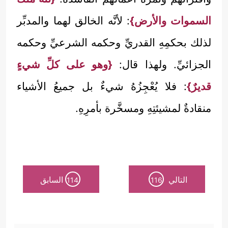
السموات والأرض}
: لأنَّه الخالق لهما والمدبِّر
لذلك بحكمِهِ القدريِّ وحكمه الشرعيِّ وحكمه
الجزائيِّ. ولهذا قال:
{وهو على كلِّ شيءٍ
قديرٌ}
: فلا يُعْجِزُهُ شيءٌ بل جميعُ الأشياء
منقادةٌ لمشيئتِهِ ومسخَّرة بأمرِهِ.
التالي
السابق
114
116