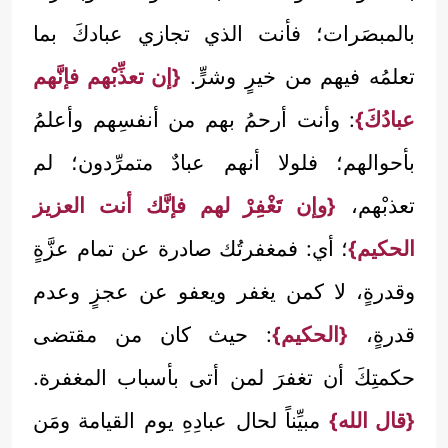
بالمبصَرات؛ فأنت الذي تجازي عبادكَ بما
تعلمُه فيهم من خيرٍ وشرٍّ.
{إن تعذِّبْهم فإنَّهم
عبادُكَ}
: وأنت أرحمُ بهم من أنفسِهم وأعلمُ
بأحوالهم؛ فلولا أنهم عبادٌ متمرِّدون؛ لم
تعذبْهم،
{وإن تَغْفِرْ لهم فإنَّك أنت العزيز
الحكيم}
؛ أي: فمغفرتُك صادرة عن تمام عزَّةٍ
وقدرةٍ، لا كمن يغفر ويعفو عن عجزٍ وعدم
قدرةٍ،
{الحكيم}
: حيث كان من مقتضى
حكمتِكَ أن تغفرَ لمن أتى بأسباب المغفرة.
{قال الله}
مبيِّناً لحال عبادِهِ يوم القيامة ومَن