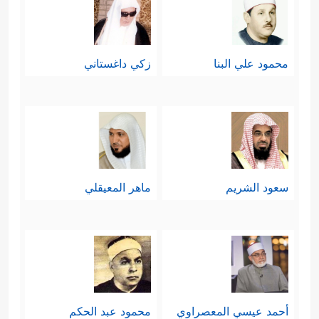
محمود علي البنا
زكي داغستاني
سعود الشريم
ماهر المعيقلي
أحمد عيسي المعصراوي
محمود عبد الحكم