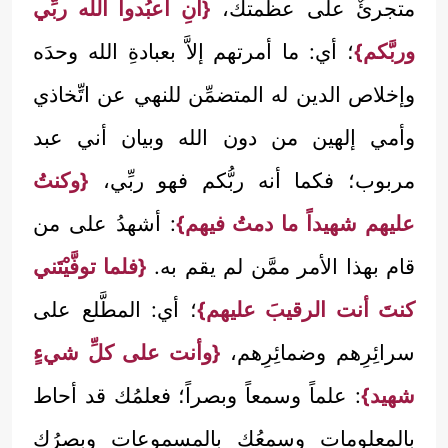
متجرئٌ على عظمتك،
{أنِ اعبُدوا الله ربِّي
وربَّكم}
؛ أي: ما أمرتهم إلاَّ بعبادةِ الله وحدَه
وإخلاص الدين له المتضمِّن للنهي عن اتِّخاذي
وأمي إلهين من دون الله وبيان أني عبد
مربوب؛ فكما أنه ربُّكم فهو ربِّي،
{وكنتُ
عليهم شهيداً ما دمتُ فيهم}
: أشهدُ على من
قام بهذا الأمر ممَّن لم يقم به.
{فلما توفَّيْتَني
كنتَ أنت الرقيبَ عليهم}
؛ أي: المطَّلع على
سرائِرِهم وضمائِرِهم،
{وأنت على كلِّ شيءٍ
شهيد}
: علماً وسمعاً وبصراً؛ فعلمُك قد أحاط
بالمعلومات وسمعُك بالمسموعات وبصرُك