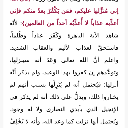
إني مُنزِّلها عليكم، فمَن يَكْفُرْ بعدُ منكم فإني
أعذِّبه عذاباً لا أُعذِّبُه أحداً من العالمين}
: لأنَّه
شاهدَ الآية الباهرة وكَفَرَ عناداً وظُلماً،
فاستحقَّ العذاب الأليم والعقاب الشديد.
واعلم أنَّ الله تعالى وَعَدَ أنه سينزلها،
وتوعَّدهم إن كفروا بهذا الوعيد، ولم يذكر أنَّه
أنزلها: فيُحتمل أنه لم يُنْزِلْها بسبب أنهم لم
يختاروا ذلك، ويدلُّ على ذلك أنه لم يذكر في
الإنجيل الذي بأيدي النصارى ولا له وجود.
ويُحتمل أنها نزلت كما وعد الله، وأنه لا يُخْلِفُ