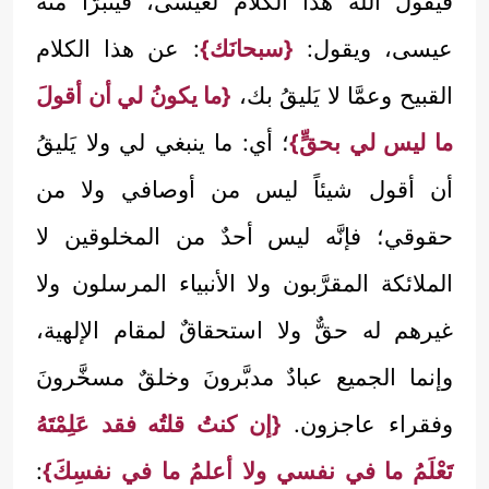
فيقول الله هذا الكلام لعيسى، فيتبرَّأ منه
عيسى، ويقول:
{سبحانَك}
: عن هذا الكلام
القبيح وعمَّا لا يَليقُ بك،
{ما يكونُ لي أن أقولَ
ما ليس لي بحقٍّ}
؛ أي: ما ينبغي لي ولا يَليقُ
أن أقول شيئاً ليس من أوصافي ولا من
حقوقي؛ فإنَّه ليس أحدٌ من المخلوقين لا
الملائكة المقرَّبون ولا الأنبياء المرسلون ولا
غيرهم له حقٌّ ولا استحقاقٌ لمقام الإلهية،
وإنما الجميع عبادٌ مدبَّرونَ وخلقٌ مسخَّرونَ
وفقراء عاجزون.
{إن كنتُ قلتُه فقد عَلِمْتَهُ
تَعْلَمُ ما في نفسي ولا أعلمُ ما في نفسِكَ}
: