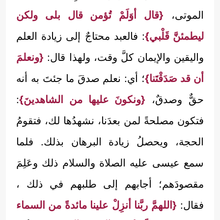
الموتى،
{قال أوَلَمْ تُؤمن قال بلى ولكن
ليطمئنَّ قَلْبي}
: فالعبد محتاجٌ إلى زيادة العلم
واليقين والإيمان كلَّ وقت، ولهذا قال:
{ونعلمَ
أن قد صَدَقْتَنا}
؛ أي: نعلم صدقَ ما جئتَ به أنه
حقٌّ وصدقٌ،
{ونكونَ عليها من الشاهدينَ}
:
فتكون مصلحةً لمن بعدَنا، نشهدُها لك، فتقومُ
الحجة، ويحصلُ زيادة البرهان بذلك. فلما
سمع عيسى عليه الصلاة والسلام ذلك وعَلِمَ
مقصودَهم؛ أجابهم إلى طلبهم في ذلك ،
فقال:
{اللهمَّ ربَّنا أنزِلْ علينا مائدةً من السماء