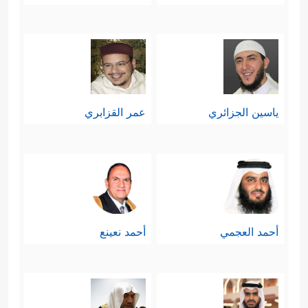
ياسين الجزائري
عمر القزابري
أحمد العجمي
أحمد نعينع