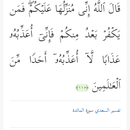
قَالَ ٱللَّهُ إِنِّی مُنَزِّلُهَا عَلَیۡكُمۡۖ فَمَن
یَكۡفُرۡ بَعۡدُ مِنكُمۡ فَإِنِّیۤ أُعَذِّبُهُۥ
عَذَابࣰا لَّاۤ أُعَذِّبُهُۥۤ أَحَدࣰا مِّنَ
ٱلۡعَـٰلَمِینَ
﴿١١٥﴾
تفسير السعدي
سورة
المائدة