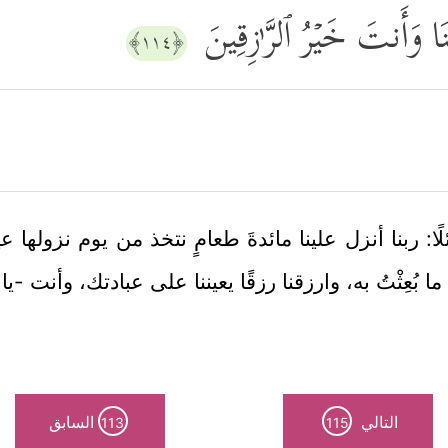
نَا وَأَنتَ خَیۡرُ ٱلرَّ ٰ⁠زِقِینَ
﴿١١٤﴾
: ربنا أنزل علينا مائدةَ طعامٍ نتخذ من يوم نزولها 
ُعِثْتُ به، وارزقنا رزقًا يعيننا على عبادتك، وأنت -يا 
التالي
السابق
113
115