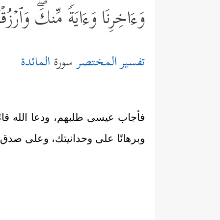
وَءَاخِرِنَا وَءَایَةࣰ مِّنكَۖ وَٱرۡزُقۡ
تفسير المختصر
سورة
المائدة
فأجاب عيسى طلبهم، ودعا الله قائلًا
وبرهانًا على وحدانيتك، وعلى صدق ما ب