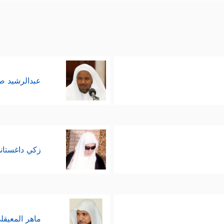
عبدالرشيد 
زكي داغستان
ماهر المعيقل