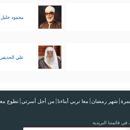
محمود خليل 
علي الحذيفي
عمرة
شهر رمضان
معا نربي أبناءنا
من أجل أسرتي
تطوع معن
في قائمتنا البريدية