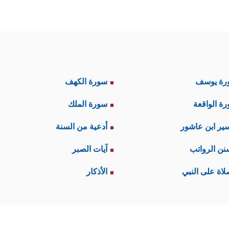
رة يوسف
سورة الكهف
ة الواقعة
سورة الملك
ير ابن عاشور
أدعية من السنة
نن الرواتب
آيات الصبر
لاة على النبي
الأذكار