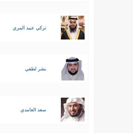
تركي عبيد المري
بشر لطفي
سعد الغامدي