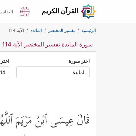
القرآن الكريم
التفاسي
الرئيسية
تفسير المختصر
المائدة
الآية 114
سورة المائدة تفسير المختصر الآية 114
اختر سورة
اختر 
قَالَ عِیسَى ٱبۡنُ مَرۡیَمَ ٱللَّهُمَّ رَ