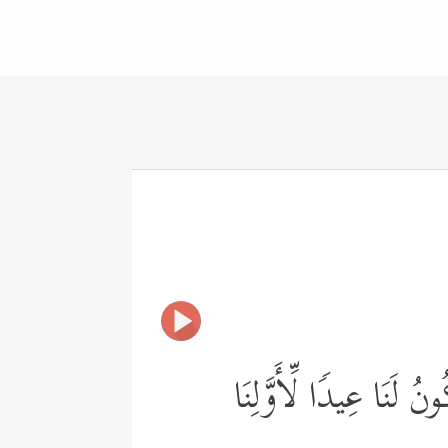
نُ لَنَا عِیدࣰا لِّأَوَّلِنَا