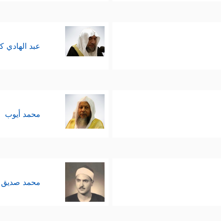
عبد الهادي ك
محمد أيوب
محمد صديق 