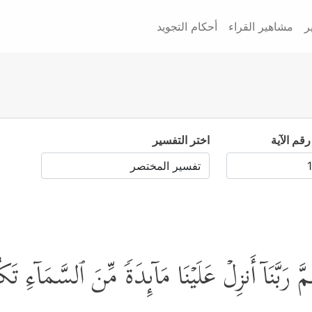
ر
مشاهير القراء
أحكام التجويد
رقم الآية
اختر التفسير
بَّنَاۤ أَنزِلۡ عَلَیۡنَا مَاۤىِٕدَةࣰ مِّنَ ٱلسَّمَاۤءِ تَكُو