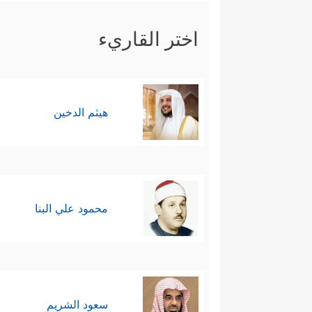
اختر القاريء
هيثم الدخين
محمود علي البنا
سعود الشريم