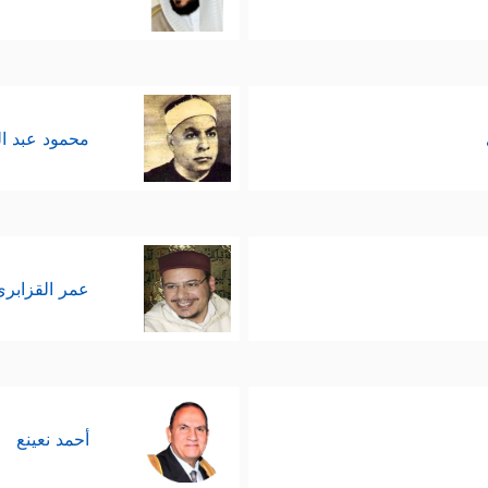
محمود عبد ا
عمر القزابري
أحمد نعينع