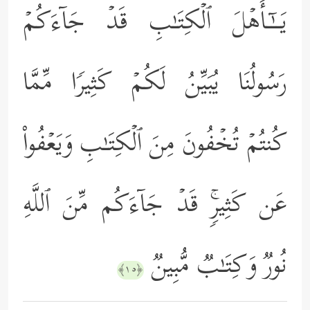
یَــٰۤـأَهۡلَ ٱلۡكِتَـٰبِ قَدۡ جَاۤءَكُمۡ
رَسُولُنَا یُبَیِّنُ لَكُمۡ كَثِیرࣰا مِّمَّا
كُنتُمۡ تُخۡفُونَ مِنَ ٱلۡكِتَـٰبِ وَیَعۡفُواْ
عَن كَثِیرࣲۚ قَدۡ جَاۤءَكُم مِّنَ ٱللَّهِ
نُورࣱ وَكِتَـٰبࣱ مُّبِینࣱ
﴿١٥﴾