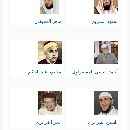
سعود الشريم
ماهر المعيقلي
أحمد عيسي المعصراوي
محمود عبد الحكم
ياسين الجزائري
عمر القزابري