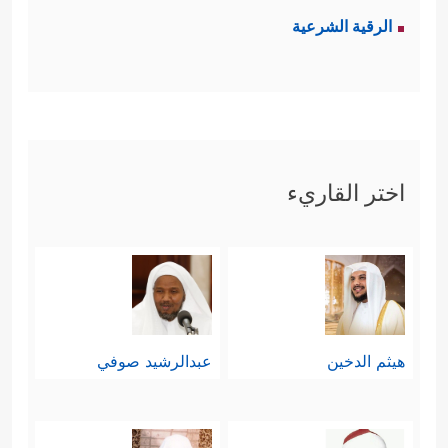
الرقية الشرعية
اختر القاريء
هيثم الدخين
عبدالرشيد صوفي