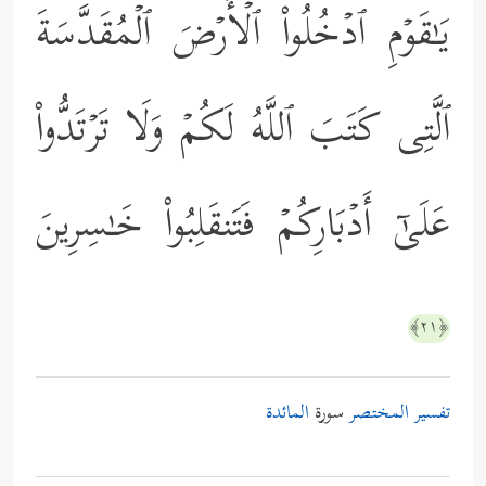
یَـٰقَوۡمِ ٱدۡخُلُواْ ٱلۡأَرۡضَ ٱلۡمُقَدَّسَةَ
ٱلَّتِی كَتَبَ ٱللَّهُ لَكُمۡ وَلَا تَرۡتَدُّواْ
عَلَىٰۤ أَدۡبَارِكُمۡ فَتَنقَلِبُواْ خَـٰسِرِینَ
﴿٢١﴾
تفسير المختصر
سورة
المائدة