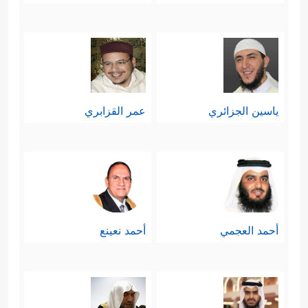
ياسين الجزائري
عمر القزابري
أحمد العجمي
أحمد نعينع