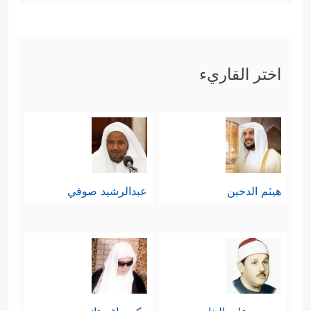
اختر القاريء
هيثم الدخين
عبدالرشيد صوفي