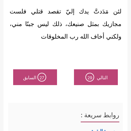
لئن مَدَدتَّ يدك إليّ تقصد قتلي فلست
مجازيك بمثل صنيعك، ذلك ليس جبنًا مني،
ولكني أخاف الله رب المخلوقات
التالي
السابق
27
29
روابط سريعة :