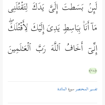
لَىِٕنۢ بَسَطتَ إِلَیَّ یَدَكَ لِتَقۡتُلَنِی
مَاۤ أَنَا۠ بِبَاسِطࣲ یَدِیَ إِلَیۡكَ لِأَقۡتُلَكَۖ
إِنِّیۤ أَخَافُ ٱللَّهَ رَبَّ ٱلۡعَـٰلَمِینَ
﴿٢٨﴾
تفسير المختصر
سورة
المائدة