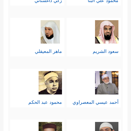
محمود علي البنا
زكي داغستاني
سعود الشريم
ماهر المعيقلي
أحمد عيسي المعصراوي
محمود عبد الحكم