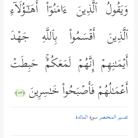
وَیَقُولُ ٱلَّذِینَ ءَامَنُوۤاْ أَهَـٰۤـؤُلَاۤءِ
ٱلَّذِینَ أَقۡسَمُواْ بِٱللَّهِ جَهۡدَ
أَیۡمَـٰنِهِمۡ إِنَّهُمۡ لَمَعَكُمۡۚ حَبِطَتۡ
أَعۡمَـٰلُهُمۡ فَأَصۡبَحُواْ خَـٰسِرِینَ
﴿٥٣﴾
تفسير المختصر
سورة
المائدة