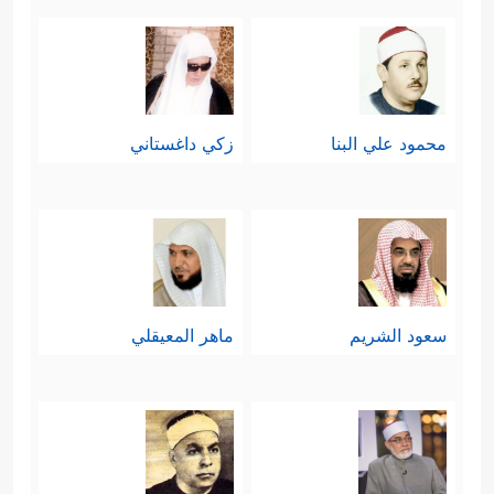
محمود علي البنا
زكي داغستاني
سعود الشريم
ماهر المعيقلي