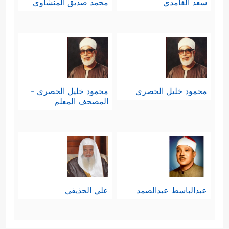
سعد الغامدي
محمد صديق المنشاوي
محمود خليل الحصري
محمود خليل الحصري -
المصحف المعلم
عبدالباسط عبدالصمد
علي الحذيفي