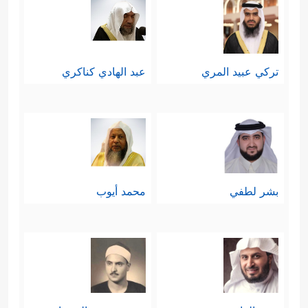
تركي عبيد المري
عبد الهادي كناكري
بشر لطفي
محمد أيوب