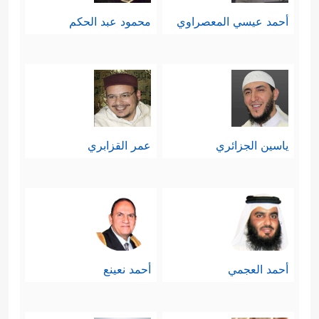
أحمد عيسي المعصراوي
محمود عبد الحكم
ياسين الجزائري
عمر القزابري
أحمد العجمي
أحمد نعينع