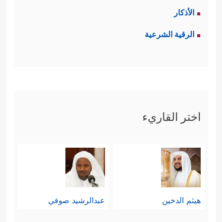
الأذكار
الرقية الشرعية
اختر القاريء
هيثم الدخين
عبدالرشيد صوفي