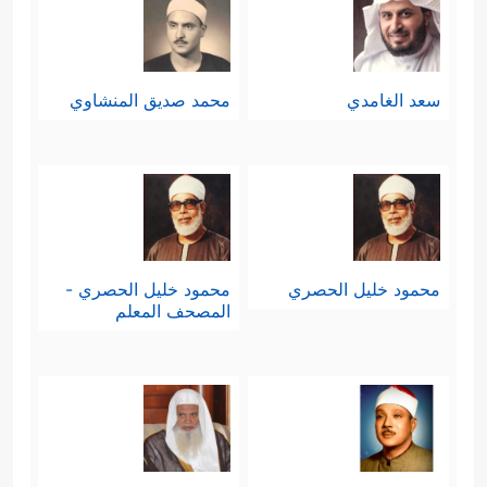
سعد الغامدي
محمد صديق المنشاوي
محمود خليل الحصري
محمود خليل الحصري -
المصحف المعلم