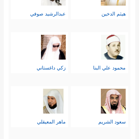
هيثم الدخين
عبدالرشيد صوفي
محمود علي البنا
زكي داغستاني
سعود الشريم
ماهر المعيقلي