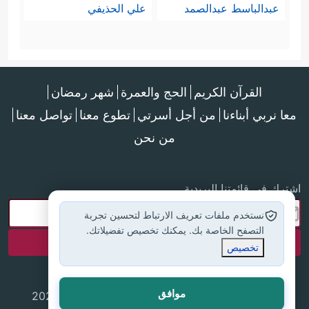
عبدالباسط عبدالصمد
علي الحذيفي
القرآن الكريم
الحج والعمرة
شهر رمضان
معا نربي أبناءنا
من أجل أسرتي
تطوع معنا
تواصل معنا
من نحن
اشترك في قائمتنا البريدية
نستخدم ملفات تعريف الارتباط لتحسين تجربة
التصفح الخاصة بك. يمكنك تخصيص تفضيلاتك.
تخصيص
موافق
جميع الحقوق محفوظة لموقع إسلام أون لاين © 2025