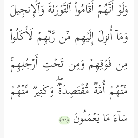
وَلَوۡ أَنَّهُمۡ أَقَامُواْ ٱلتَّوۡرَىٰةَ وَٱلۡإِنجِیلَ
وَمَاۤ أُنزِلَ إِلَیۡهِم مِّن رَّبِّهِمۡ لَأَكَلُواْ
مِن فَوۡقِهِمۡ وَمِن تَحۡتِ أَرۡجُلِهِمۚ
مِّنۡهُمۡ أُمَّةࣱ مُّقۡتَصِدَةࣱۖ وَكَثِیرࣱ مِّنۡهُمۡ
سَاۤءَ مَا یَعۡمَلُونَ
﴿٦٦﴾