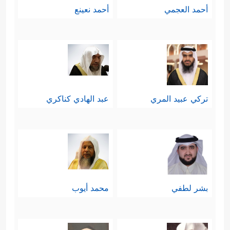
أحمد العجمي
أحمد نعينع
تركي عبيد المري
عبد الهادي كناكري
بشر لطفي
محمد أيوب