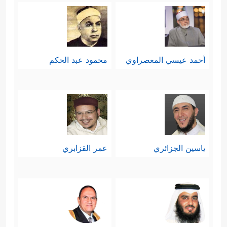
أحمد عيسي المعصراوي
محمود عبد الحكم
ياسين الجزائري
عمر القزابري