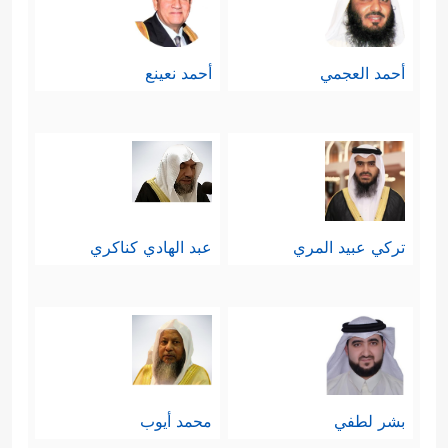
أحمد العجمي
أحمد نعينع
تركي عبيد المري
عبد الهادي كناكري
بشر لطفي
محمد أيوب