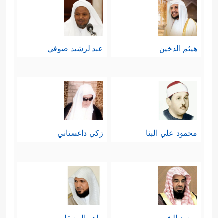
هيثم الدخين
عبدالرشيد صوفي
محمود علي البنا
زكي داغستاني
سعود الشريم
ماهر المعيقلي