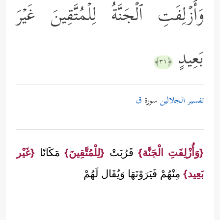
وَأُزۡلِفَتِ ٱلۡجَنَّةُ لِلۡمُتَّقِینَ غَیۡرَ
بَعِیدٍ
﴿٣١﴾
تفسير الجلالين
سورة
ق
{وَأُزْلِفَتِ الْجَنَّة}
قَرُبَتْ
{لِلْمُتَّقِينَ}
مَكَانًا
{غَيْر
بَعِيد}
مِنْهُمْ فَيَرَوْنَهَا وَيُقَال لَهُمْ