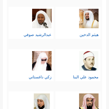
هيثم الدخين
عبدالرشيد صوفي
محمود علي البنا
زكي داغستاني