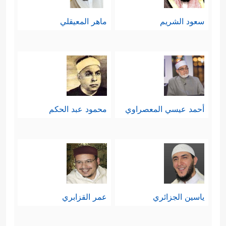
سعود الشريم
ماهر المعيقلي
أحمد عيسي المعصراوي
محمود عبد الحكم
ياسين الجزائري
عمر القزابري