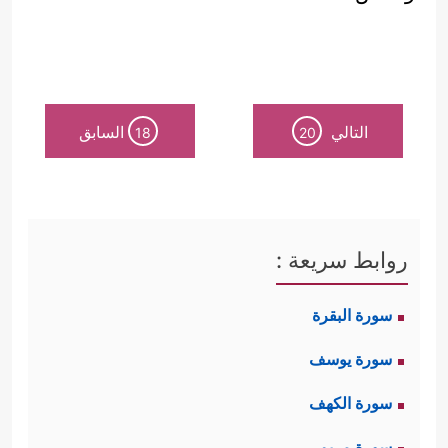
التالي
السابق
18
20
روابط سريعة :
سورة البقرة
سورة يوسف
سورة الكهف
سورة مريم