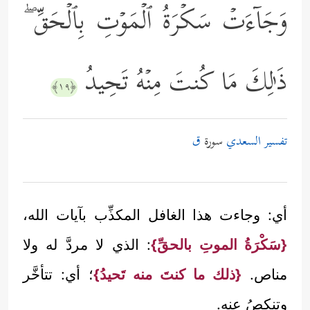
وَجَاۤءَتۡ سَكۡرَةُ ٱلۡمَوۡتِ بِٱلۡحَقِّ ۖ
ذَ ٰ⁠لِكَ مَا كُنتَ مِنۡهُ تَحِیدُ
﴿١٩﴾
تفسير السعدي
سورة
ق
أي: وجاءت هذا الغافل المكذِّب بآيات الله،
{سَكْرَةُ الموتِ بالحقِّ}
: الذي لا مردَّ له ولا
مناص.
{ذلك ما كنتَ منه تَحيدُ}
؛ أي: تتأخَّر
وتنكصُ عنه.