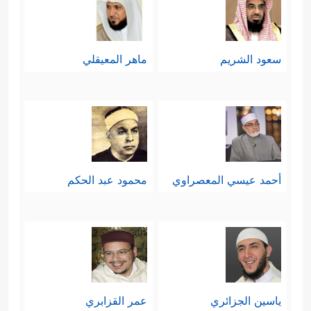
سعود الشريم
ماهر المعيقلي
أحمد عيسي المعصراوي
محمود عبد الحكم
ياسين الجزائري
عمر القزابري