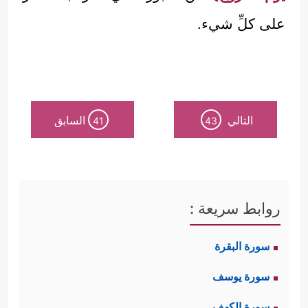
على كلِّ شيء.
التالي
السابق
41
43
روابط سريعة :
سورة البقرة
سورة يوسف
سورة الكهف