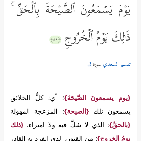
یَوۡمَ یَسۡمَعُونَ ٱلصَّیۡحَةَ بِٱلۡحَقِّ ۚ
ذَ ٰ⁠لِكَ یَوۡمُ ٱلۡخُرُوجِ
﴿٤٢﴾
تفسير السعدي
سورة
ق
{يوم يسمعونَ الصَّيحَةَ}
؛ أي: كلُّ الخلائق
يسمعون تلك
{الصيحة}
: المزعجة المهولة
{بالحقِّ}
: الذي لا شكَّ فيه ولا امتراء.
{ذلك
يومُ الخروج}
: من القبور، الذي انفرد به القادر