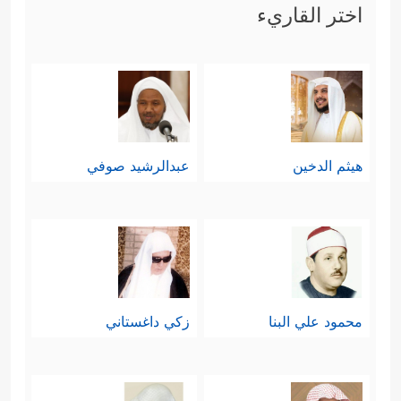
اختر القاريء
هيثم الدخين
عبدالرشيد صوفي
محمود علي البنا
زكي داغستاني