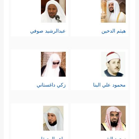
هيثم الدخين
عبدالرشيد صوفي
محمود علي البنا
زكي داغستاني
سعود الشريم
ماهر المعيقلي