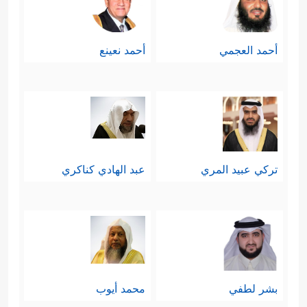
أحمد العجمي
أحمد نعينع
تركي عبيد المري
عبد الهادي كناكري
بشر لطفي
محمد أيوب