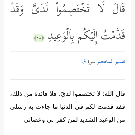
قَالَ لَا تَخۡتَصِمُواْ لَدَیَّ وَقَدۡ
قَدَّمۡتُ إِلَیۡكُم بِٱلۡوَعِیدِ
﴿٢٨﴾
تفسير المختصر
سورة
ق
قال الله: لا تختصموا لديّ، فلا فائدة من ذلك،
فقد قدمت لكم في الدنيا ما جاءت به رسلي
من الوعيد الشديد لمن كفر بي وعصاني