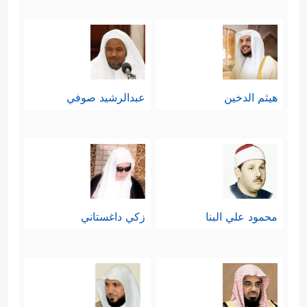
هيثم الدخين
عبدالرشيد صوفي
محمود علي البنا
زكي داغستاني