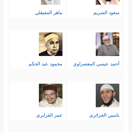
سعود الشريم
ماهر المعيقلي
أحمد عيسي المعصراوي
محمود عبد الحكم
ياسين الجزائري
عمر القزابري