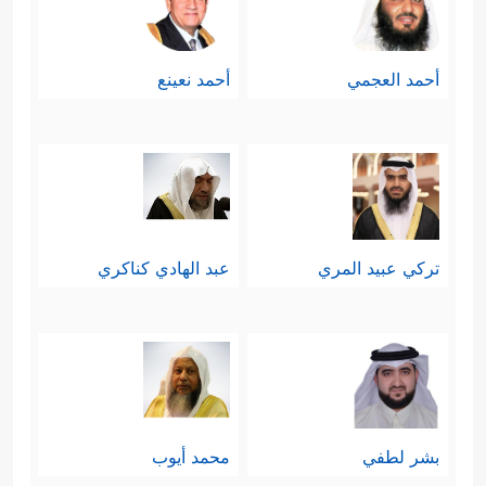
أحمد العجمي
أحمد نعينع
تركي عبيد المري
عبد الهادي كناكري
بشر لطفي
محمد أيوب