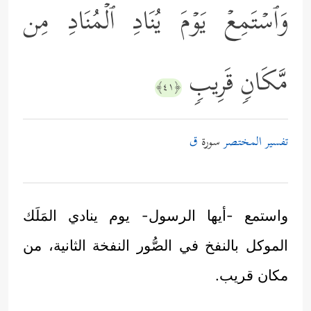
وَٱسۡتَمِعۡ یَوۡمَ یُنَادِ ٱلۡمُنَادِ مِن
مَّكَانࣲ قَرِیبࣲ
﴿٤١﴾
تفسير المختصر
سورة
ق
واستمع -أيها الرسول- يوم ينادي المَلَك
الموكل بالنفخ في الصُّور النفخة الثانية، من
مكان قريب.