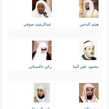
هيثم الدخين
عبدالرشيد صوفي
محمود علي البنا
زكي داغستاني
سعود الشريم
ماهر المعيقلي