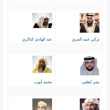
تركي عبيد المري
عبد الهادي كناكري
بشر لطفي
محمد أيوب