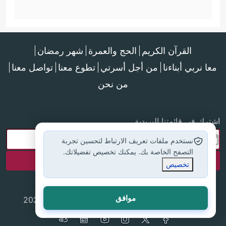
القرآن الكريم
الحج والعمرة
شهر رمضان
معا نربي أبناءنا
من أجل أسرتي
تطوع معنا
تواصل معنا
من نحن
اشترك في قائمتنا البريدية
نستخدم ملفات تعريف الارتباط لتحسين تجربة
التصفح الخاصة بك. يمكنك تخصيص تفضيلاتك.
تخصيص
موافق
جميع الحقوق محفوظة لموقع إسلام أون لاين © 2025