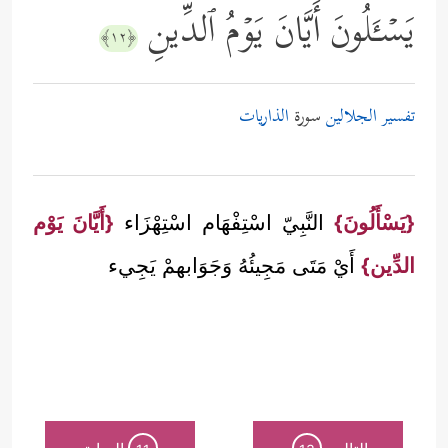
یَسۡـَٔلُونَ أَیَّانَ یَوۡمُ ٱلدِّینِ
﴿١٢﴾
تفسير الجلالين
سورة
الذاريات
{يَسْأَلُونَ}
النَّبِيّ اسْتِفْهَام اسْتِهْزَاء
{أَيَّانَ يَوْم
الدِّين}
أَيْ مَتَى مَجِيئُهُ وَجَوَابهمْ يَجِيء