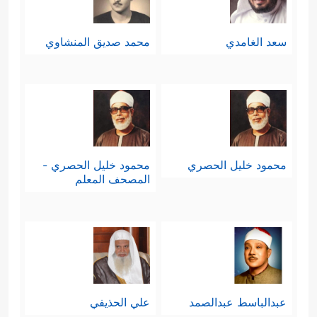
سعد الغامدي
محمد صديق المنشاوي
محمود خليل الحصري
محمود خليل الحصري -
المصحف المعلم
عبدالباسط عبدالصمد
علي الحذيفي