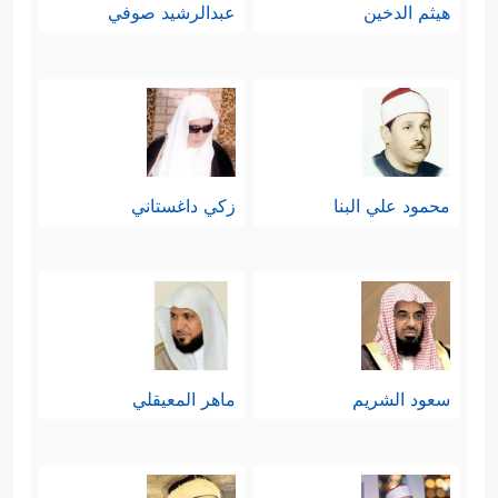
هيثم الدخين
عبدالرشيد صوفي
محمود علي البنا
زكي داغستاني
سعود الشريم
ماهر المعيقلي