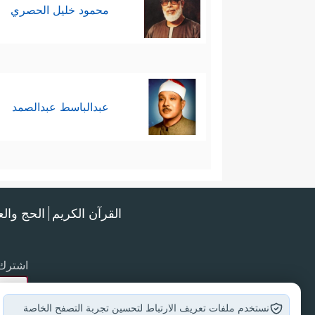
محمود خليل الحصري
عبدالباسط عبدالصمد
القرآن الكريم
الحج وال
اشترك 
نستخدم ملفات تعريف الارتباط لتحسين تجربة التصفح الخاصة