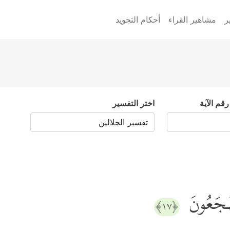
ر
مشاهير القراء
أحكام التجويد
رقم الآية
اختر التفسير
یَهۡجَعُونَ
﴿١٧﴾