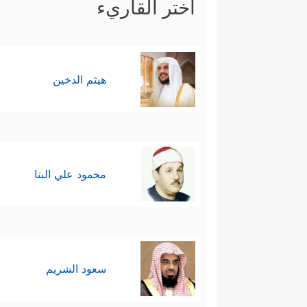
اختر القاريء
هيثم الدخين
محمود علي البنا
سعود الشريم