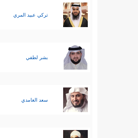
تركي عبيد المري
بشر لطفي
سعد الغامدي