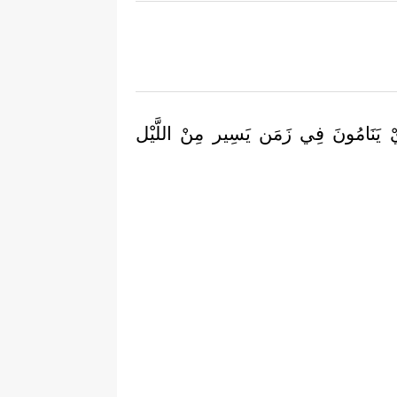
َيْ يَنَامُونَ فِي زَمَن يَسِير مِنْ اللَّيْل