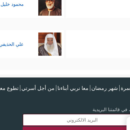
محمود خليل 
علي الحذيفي
عمرة
شهر رمضان
معا نربي أبناءنا
من أجل أسرتي
تطوع معن
في قائمتنا البريدية