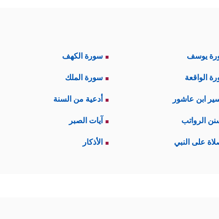
رة يوسف
سورة الكهف
ة الواقعة
سورة الملك
ير ابن عاشور
أدعية من السنة
نن الرواتب
آيات الصبر
لاة على النبي
الأذكار