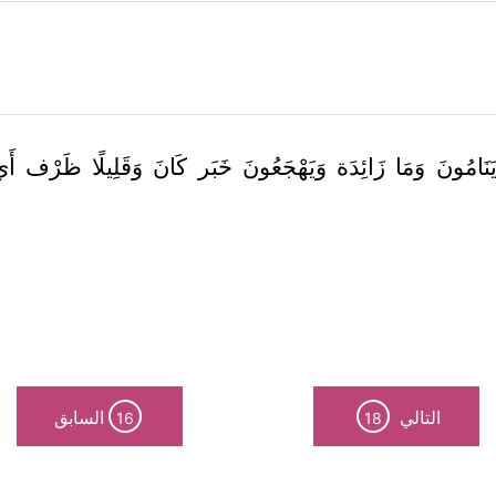
نَامُونَ وَمَا زَائِدَة وَيَهْجَعُونَ خَبَر كَانَ وَقَلِيلًا ظَرْف أ
التالي
السابق
16
18