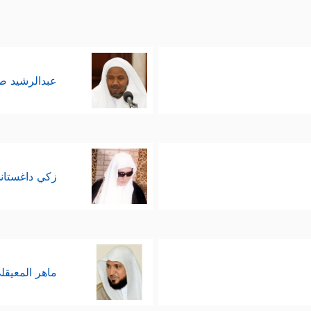
عبدالرشيد 
زكي داغستان
ماهر المعيقل