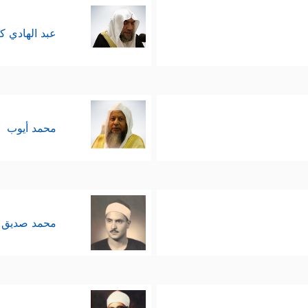
عبد الهادي ك
محمد أيوب
محمد صديق 