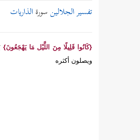
تفسير الجلالين
سورة
الذاريات
{كَانُوا قَلِيلًا مِنَ اللَّيْل مَا يَهْجَعُونَ}
يَ
ويصلون أكثره