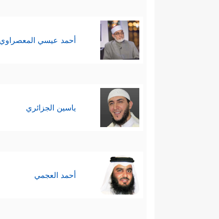
أحمد عيسي المعصراوي
ياسين الجزائري
أحمد العجمي