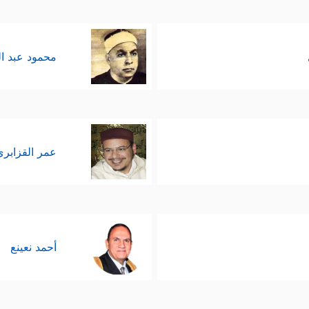
محمود عبد ا
عمر القزابري
أحمد نعينع