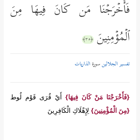
فَأَخۡرَجۡنَا مَن كَانَ فِیهَا مِنَ
ٱلۡمُؤۡمِنِینَ
﴿٣٥﴾
تفسير الجلالين
سورة
الذاريات
{فَأَخْرَجْنَا مَنْ كَانَ فِيهَا}
أَيْ قُرَى قَوْم لُوط
{مِنَ الْمُؤْمِنِينَ}
لِإِهْلَاكِ الْكَافِرِينَ