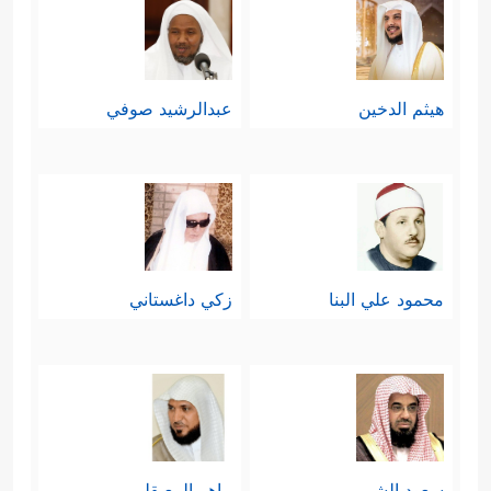
هيثم الدخين
عبدالرشيد صوفي
محمود علي البنا
زكي داغستاني
سعود الشريم
ماهر المعيقلي