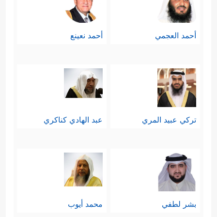
أحمد العجمي
أحمد نعينع
تركي عبيد المري
عبد الهادي كناكري
بشر لطفي
محمد أيوب