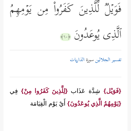
فَوَیۡلࣱ لِّلَّذِینَ كَفَرُواْ مِن یَوۡمِهِمُ
ٱلَّذِی یُوعَدُونَ
﴿٦٠﴾
تفسير الجلالين
سورة
الذاريات
{فَوَيْل}
شِدَّة عَذَاب
{لِلَّذِينَ كَفَرُوا مِنْ}
فِي
{يَوْمِهُمُ الَّذِي يُوعَدُونَ}
أَيْ يَوْم الْقِيَامَة