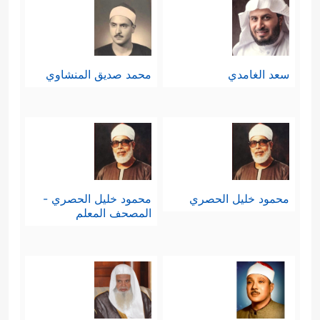
سعد الغامدي
محمد صديق المنشاوي
محمود خليل الحصري
محمود خليل الحصري -
المصحف المعلم