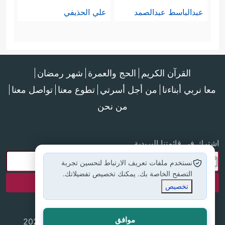
عبدالباسط عبدالصمد
علي الحذيفي
القرآن الكريم
الحج والعمرة
شهر رمضان
معا نربي أبناءنا
من أجل أسرتي
تطوع معنا
تواصل معنا
من نحن
اشترك في قائمتنا البريدية
نستخدم ملفات تعريف الارتباط لتحسين تجربة
التصفح الخاصة بك. يمكنك تخصيص تفضيلاتك.
تخصيص
موافق
جميع الحقوق محفوظة لموقع إسلام أون لاين © 2025