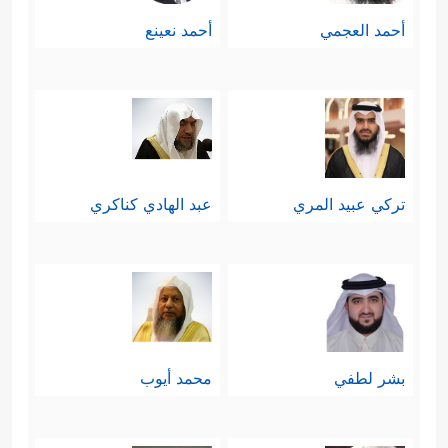
أحمد العجمي
أحمد نعينع
تركي عبيد المري
عبد الهادي كناكري
بشر لطفي
محمد أيوب