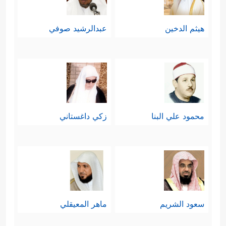
هيثم الدخين
عبدالرشيد صوفي
محمود علي البنا
زكي داغستاني
سعود الشريم
ماهر المعيقلي