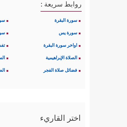
روابط سريعة :
سورة البقرة
سو
سورة يس
سور
اواخر سورة البقرة
تفس
الصلاة الإبراهيمية
الس
فضائل صلاة الفجر
الص
اختر القاريء