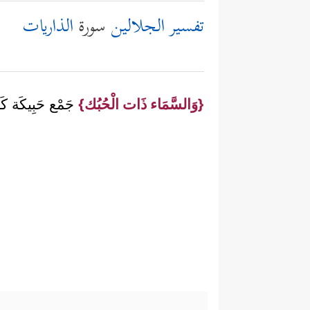
تفسير الجلالين
سورة
الذاريات
{وَالسَّمَاء ذَات الْحُبُك}
جَمْع حَبِيكَة كَ