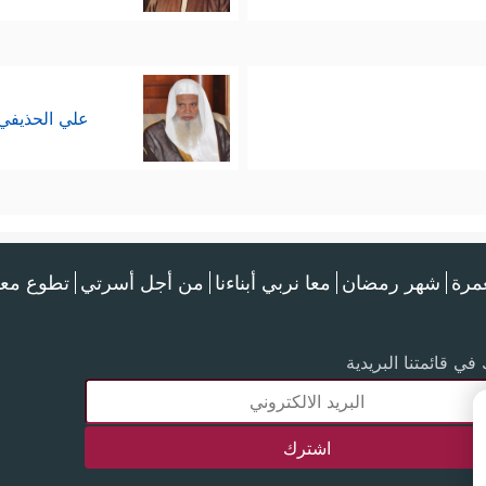
علي الحذيفي
عمرة
شهر رمضان
معا نربي أبناءنا
من أجل أسرتي
تطوع معن
في قائمتنا البريدية