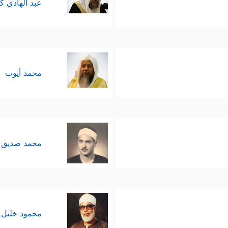
عبد الهادي ك
محمد أيوب
محمد صديق 
محمود خليل 