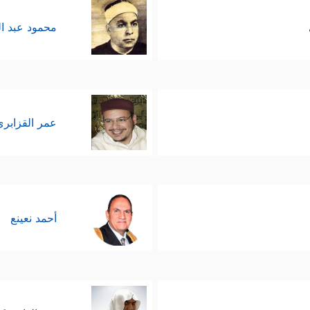
محمود عبد ا
عمر القزابري
أحمد نعينع