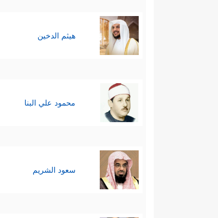
هيثم الدخين
محمود علي البنا
سعود الشريم