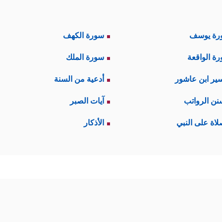
رة يوسف
سورة الكهف
ة الواقعة
سورة الملك
ير ابن عاشور
أدعية من السنة
نن الرواتب
آيات الصبر
لاة على النبي
الأذكار