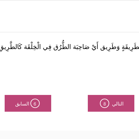
طَرِيقَةٍ وَطَرِيق أَيْ صَاحِبَة الطُّرُق فِي الْخِلْقَة كَالطَّرِ
التالي
السابق
6
8