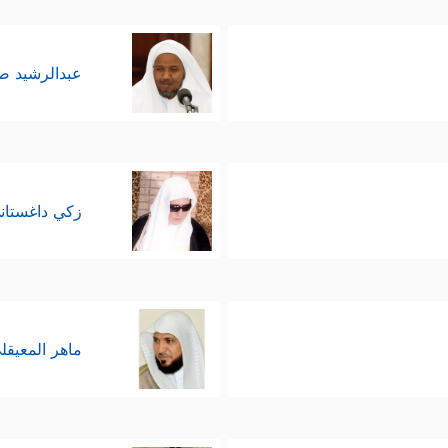
عبدالرشيد 
زكي داغستان
ماهر المعيقل