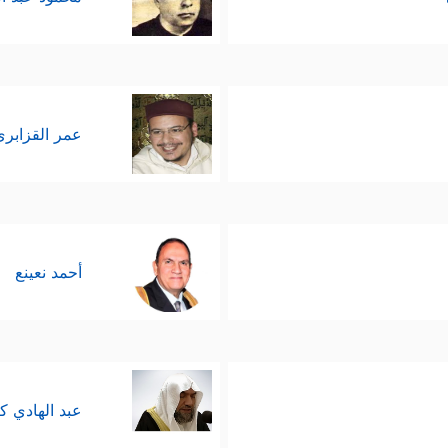
عمر القزابري
أحمد نعينع
عبد الهادي ك