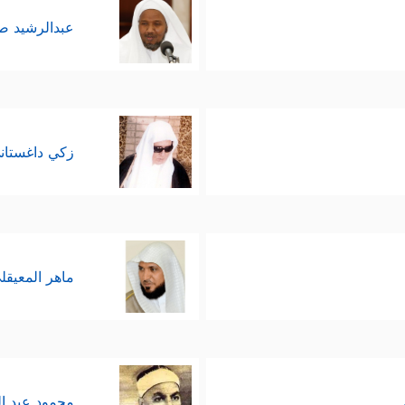
عبدالرشيد 
زكي داغستان
ماهر المعيقل
محمود عبد ا