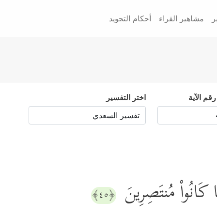
ر
مشاهير القراء
أحكام التجويد
رقم الآية
اختر التفسير
َا كَانُواْ مُنتَصِرِینَ
﴿٤٥﴾