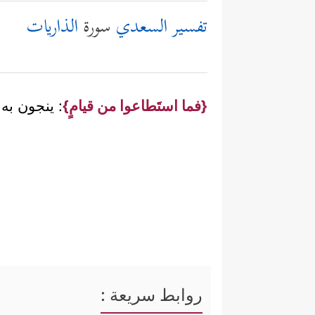
تفسير السعدي
سورة
الذاريات
{فما استَطاعوا من قيامٍ}
: ينجون به
روابط سريعة :