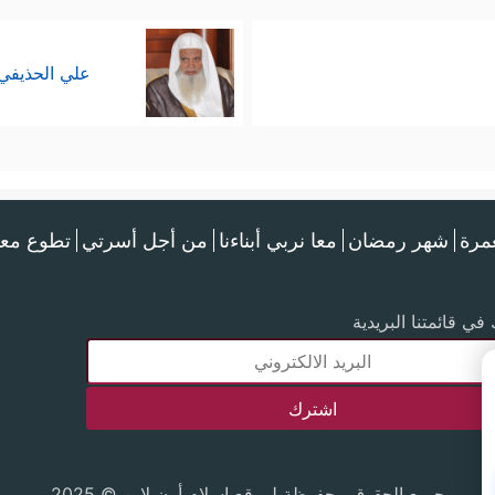
علي الحذيفي
عمرة
شهر رمضان
معا نربي أبناءنا
من أجل أسرتي
تطوع معن
في قائمتنا البريدية
جميع الحقوق محفوظة لموقع إسلام أون لاين © 2025