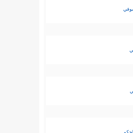
صوفي
ي
ي
لحكم