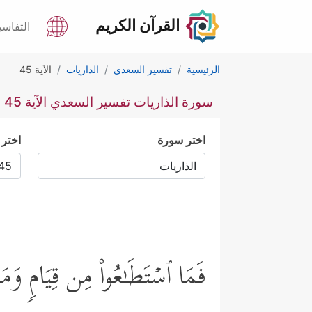
القرآن الكريم
التفاسي
الرئيسية
تفسير السعدي
الذاريات
الآية 45
سورة الذاريات تفسير السعدي الآية 45
اختر سورة
اختر 
فَمَا ٱسۡتَطَـٰعُواْ مِن قِیَامࣲ وَم