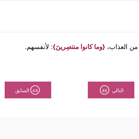
 من العذاب،
{وما كانوا منتصِرينَ}
: لأنفسهم.
التالي
السابق
44
46