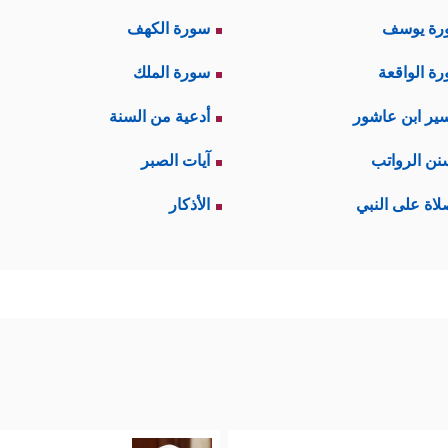
رة يوسف
سورة الكهف
ة الواقعة
سورة الملك
ير ابن عاشور
أدعية من السنة
نن الرواتب
آيات الصبر
لاة على النبي
الأذكار