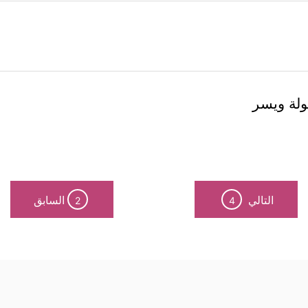
ولة ويسر
التالي
السابق
2
4