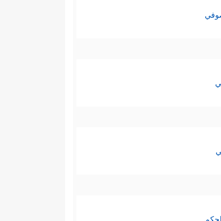
صوفي
ي
ي
لحكم