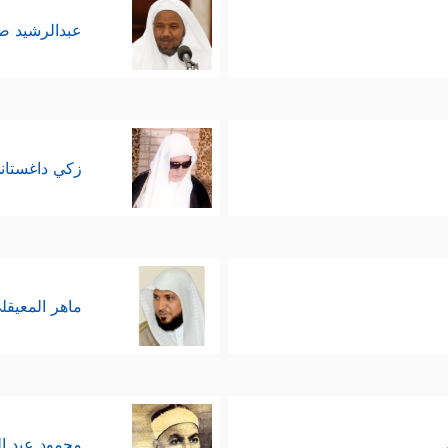
عبدالرشيد 
زكي داغستان
ماهر المعيقل
محمود عبد ا