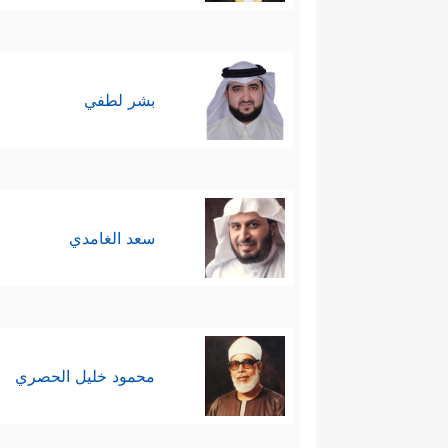
بشر لطفي
سعد الغامدي
محمود خليل الحصري