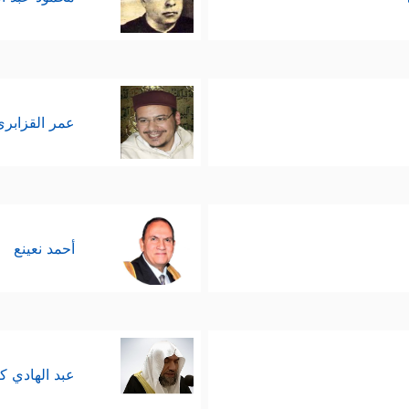
عمر القزابري
أحمد نعينع
عبد الهادي ك