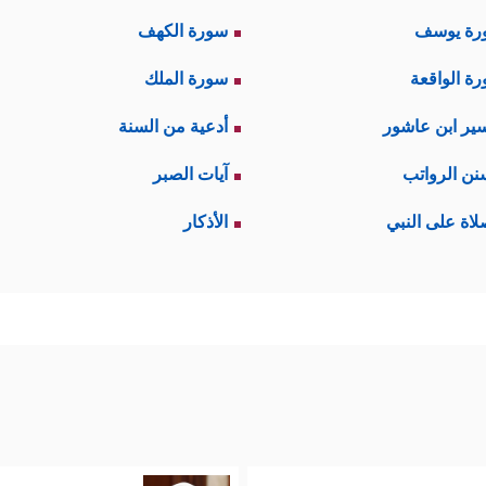
رة يوسف
سورة الكهف
ة الواقعة
سورة الملك
ير ابن عاشور
أدعية من السنة
نن الرواتب
آيات الصبر
لاة على النبي
الأذكار