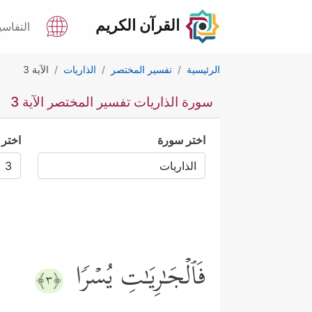
القرآن الكريم
التفاسي
الرئيسية
تفسير المختصر
الذاريات
الآية 3
سورة الذاريات تفسير المختصر الآية 3
اختر سورة
اختر 
فَٱلۡجَـٰرِیَـٰتِ یُسۡرࣰا
﴿٣﴾