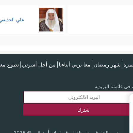
علي الحذيفي
عمرة
شهر رمضان
معا نربي أبناءنا
من أجل أسرتي
تطوع معن
في قائمتنا البريدية
جميع الحقوق محفوظة لموقع إسلام أون لاين © 2025