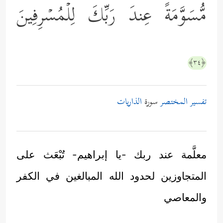
مُّسَوَّمَةً عِندَ رَبِّكَ لِلۡمُسۡرِفِینَ
﴿٣٤﴾
تفسير المختصر
سورة
الذاريات
معلَّمة عند ربك -يا إبراهيم- تُبْعَث على
المتجاوزين لحدود الله المبالغين في الكفر
والمعاصي