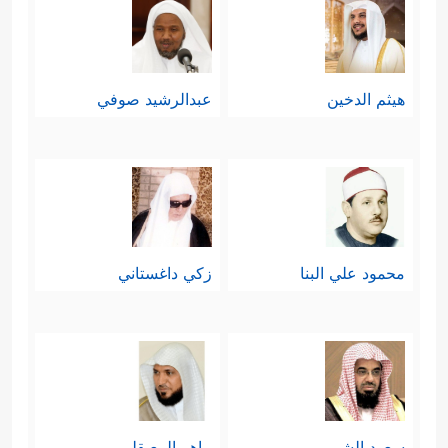
هيثم الدخين
عبدالرشيد صوفي
محمود علي البنا
زكي داغستاني
سعود الشريم
ماهر المعيقلي