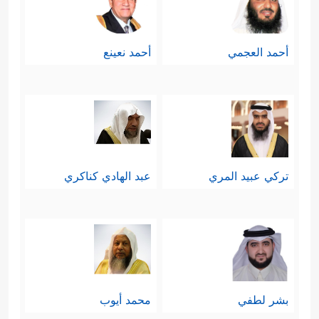
أحمد العجمي
أحمد نعينع
تركي عبيد المري
عبد الهادي كناكري
بشر لطفي
محمد أيوب