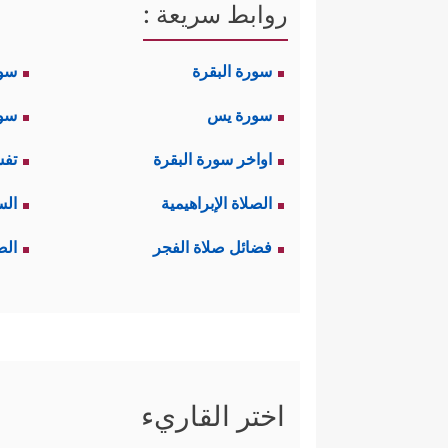
روابط سريعة :
سورة البقرة
سو
سورة يس
سور
اواخر سورة البقرة
تفس
الصلاة الإبراهيمية
الس
فضائل صلاة الفجر
الص
اختر القاريء