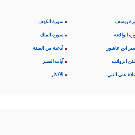
رة يوسف
سورة الكهف
ة الواقعة
سورة الملك
ير ابن عاشور
أدعية من السنة
نن الرواتب
آيات الصبر
لاة على النبي
الأذكار