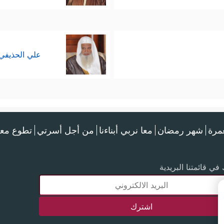
علي الحذيفي
عمرة
شهر رمضان
معا نربي أبناءنا
من أجل أسرتي
تطوع معن
في قائمتنا البريدية