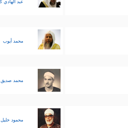
عبد الهادي ك
محمد أيوب
محمد صديق 
محمود خليل 