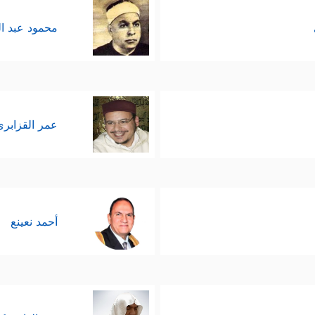
محمود عبد ا
عمر القزابري
أحمد نعينع