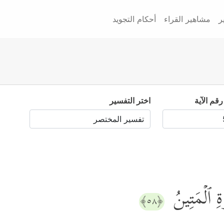
ر
مشاهير القراء
أحكام التجويد
رقم الآية
اختر التفسير
َّةِ ٱلۡمَتِینُ
﴿٥٨﴾