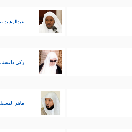
عبدالرشيد 
زكي داغستان
ماهر المعيقل