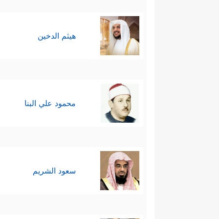
هيثم الدخين
محمود علي البنا
سعود الشريم