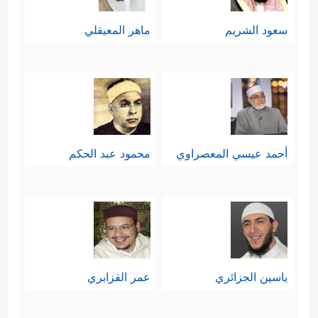
سعود الشريم
ماهر المعيقلي
أحمد عيسي المعصراوي
محمود عبد الحكم
ياسين الجزائري
عمر القزابري