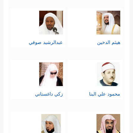
هيثم الدخين
عبدالرشيد صوفي
محمود علي البنا
زكي داغستاني