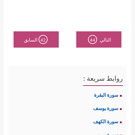
التالي
السابق
42
44
روابط سريعة :
سورة البقرة
سورة يوسف
سورة الكهف
سورة مريم