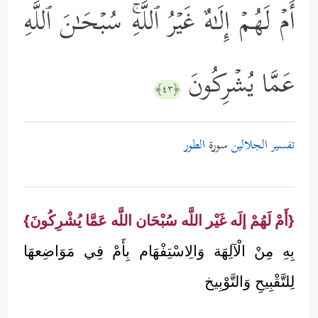
أَمۡ لَهُمۡ إِلَـٰهٌ غَیۡرُ ٱللَّهِۚ سُبۡحَـٰنَ ٱللَّهِ
عَمَّا یُشۡرِكُونَ
﴿٤٣﴾
تفسير الجلالين
سورة
الطور
{أَمْ لَهُمْ إلَه غَيْر اللَّه سُبْحَان اللَّه عَمَّا يُشْرِكُونَ}
بِهِ مِنْ الْآلِهَة وَالِاسْتِفْهَام بِأَمْ فِي مَوَاضِعهَا
لِلتَّقْبِيحِ وَالتَّوْبِيخ