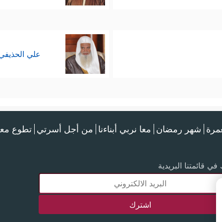
علي الحذيفي
عمرة
شهر رمضان
معا نربي أبناءنا
من أجل أسرتي
تطوع معن
في قائمتنا البريدية