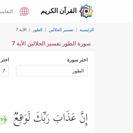
القرآن الكريم
التفاسي
الرئيسية
تفسير الجلالين
الطور
الآية 7
سورة الطور تفسير الجلالين الآية 7
اختر سورة
اختر 
إِنَّ عَذَابَ رَبِّكَ لَوَ ٰ⁠قِعࣱ
﴿٧﴾