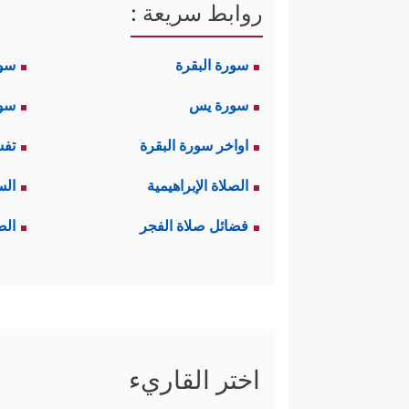
روابط سريعة :
سورة البقرة
سو
سورة يس
سور
اواخر سورة البقرة
تفس
الصلاة الإبراهيمية
الس
فضائل صلاة الفجر
الص
اختر القاريء