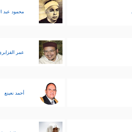
محمود عبد ا
عمر القزابري
أحمد نعينع