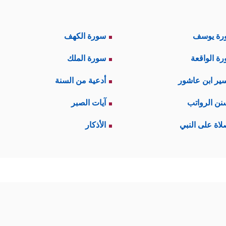
رة يوسف
سورة الكهف
ة الواقعة
سورة الملك
ير ابن عاشور
أدعية من السنة
نن الرواتب
آيات الصبر
لاة على النبي
الأذكار