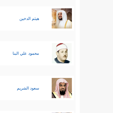
هيثم الدخين
محمود علي البنا
سعود الشريم