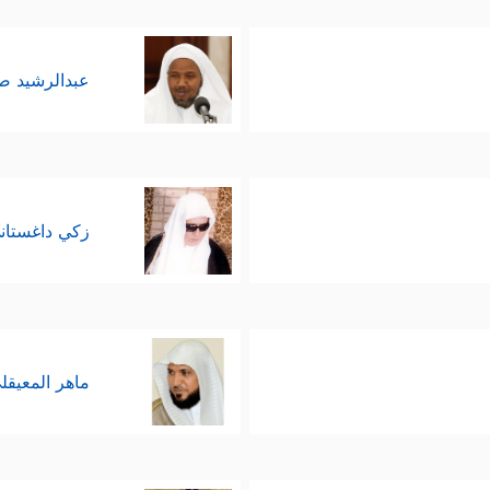
عبدالرشيد 
زكي داغستان
ماهر المعيقل