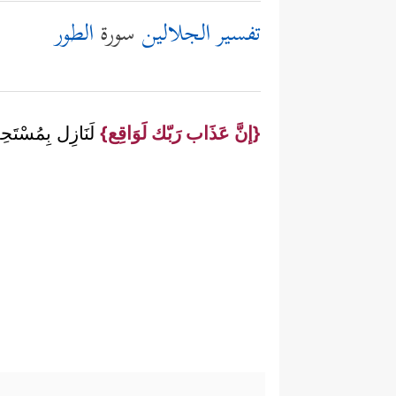
تفسير الجلالين
سورة
الطور
{إنَّ عَذَاب رَبّك لَوَاقِع}
لَنَازِل بِمُسْتَحِقّ