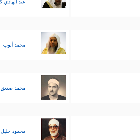
عبد الهادي ك
محمد أيوب
محمد صديق 
محمود خليل 