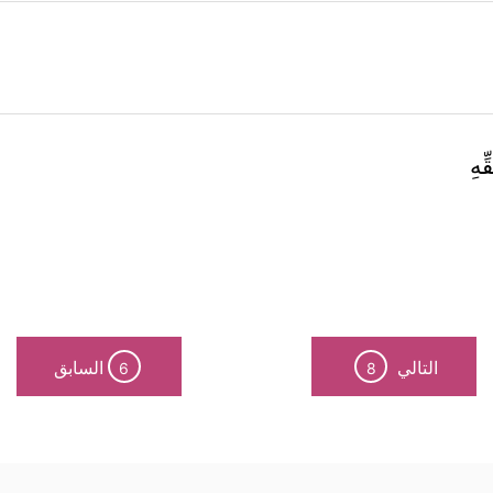
ِهِ
التالي
السابق
6
8