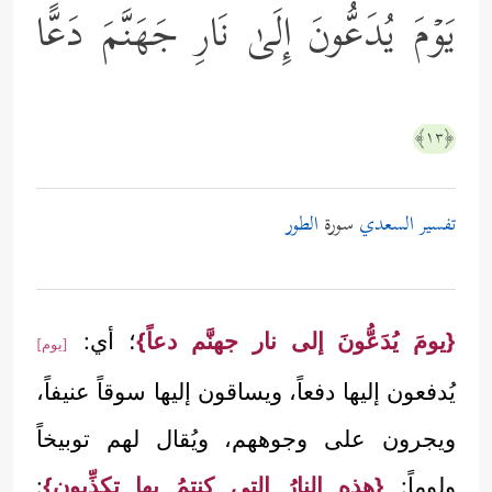
یَوۡمَ یُدَعُّونَ إِلَىٰ نَارِ جَهَنَّمَ دَعًّا
﴿١٣﴾
تفسير السعدي
سورة
الطور
{يومَ يُدَعُّونَ إلى نار جهنَّم دعاً}
؛ أي:
[يوم]
يُدفعون إليها دفعاً، ويساقون إليها سوقاً عنيفاً،
ويجرون على وجوههم، ويُقال لهم توبيخاً
ولوماً:
{هذه النارُ التي كنتمُ بها تكذِّبون}
: