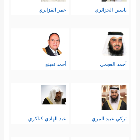
ياسين الجزائري
عمر القزابري
أحمد العجمي
أحمد نعينع
تركي عبيد المري
عبد الهادي كناكري