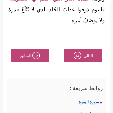
فاليوم ذوقوا عذابَ الخُلد الذي لا يُبْلَغُ قدرهُ
ولا يوصَفُ أمره.
التالي
السابق
12
14
روابط سريعة :
سورة البقرة