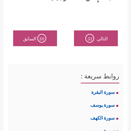
التالي
السابق
30
32
روابط سريعة :
سورة البقرة
سورة يوسف
سورة الكهف
سورة مريم