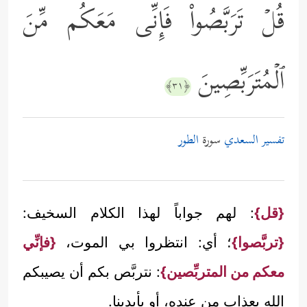
قُلۡ تَرَبَّصُواْ فَإِنِّی مَعَكُم مِّنَ
ٱلۡمُتَرَبِّصِینَ
﴿٣١﴾
تفسير السعدي
سورة
الطور
{قل}
: لهم جواباً لهذا الكلام السخيف:
{تربَّصوا}
؛ أي: انتظروا بي الموت،
{فإنِّي
معكم من المتربِّصين}
: نتربَّص بكم أن يصيبكم
الله بعذابٍ من عنده، أو بأيدينا.