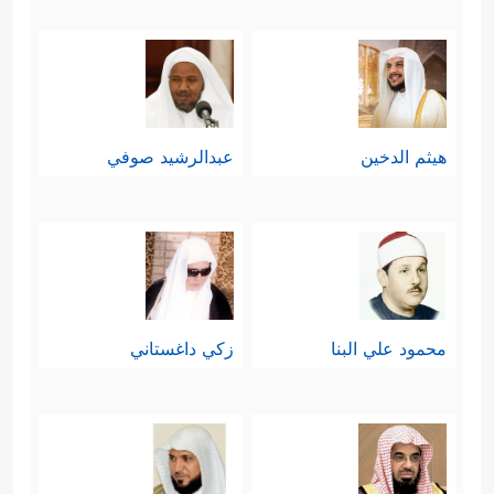
هيثم الدخين
عبدالرشيد صوفي
محمود علي البنا
زكي داغستاني