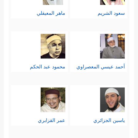
سعود الشريم
ماهر المعيقلي
أحمد عيسي المعصراوي
محمود عبد الحكم
ياسين الجزائري
عمر القزابري