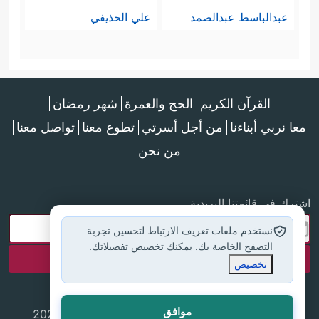
عبدالباسط عبدالصمد
علي الحذيفي
القرآن الكريم
الحج والعمرة
شهر رمضان
معا نربي أبناءنا
من أجل أسرتي
تطوع معنا
تواصل معنا
من نحن
اشترك في قائمتنا البريدية
نستخدم ملفات تعريف الارتباط لتحسين تجربة
التصفح الخاصة بك. يمكنك تخصيص تفضيلاتك.
تخصيص
موافق
جميع الحقوق محفوظة لموقع إسلام أون لاين © 2025