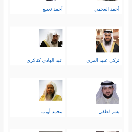
أحمد العجمي
أحمد نعينع
تركي عبيد المري
عبد الهادي كناكري
بشر لطفي
محمد أيوب