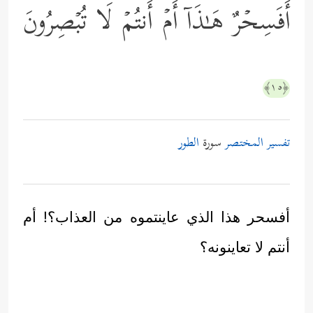
أَفَسِحۡرٌ هَـٰذَاۤ أَمۡ أَنتُمۡ لَا تُبۡصِرُونَ
﴿١٥﴾
تفسير المختصر
سورة
الطور
أفسحر هذا الذي عاينتموه من العذاب؟! أم
أنتم لا تعاينونه؟