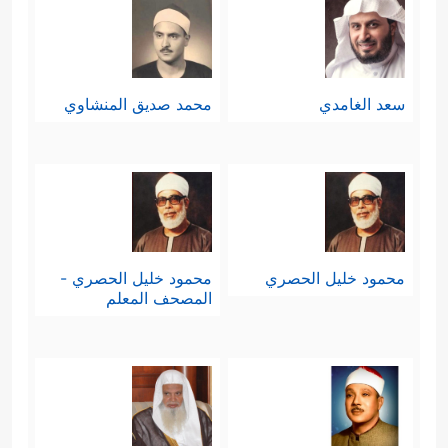
سعد الغامدي
محمد صديق المنشاوي
محمود خليل الحصري
محمود خليل الحصري -
المصحف المعلم