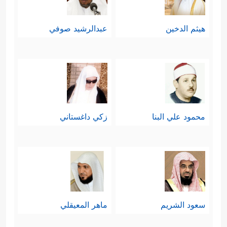
هيثم الدخين
عبدالرشيد صوفي
محمود علي البنا
زكي داغستاني
سعود الشريم
ماهر المعيقلي