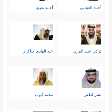
أحمد العجمي
أحمد نعينع
تركي عبيد المري
عبد الهادي كناكري
بشر لطفي
محمد أيوب