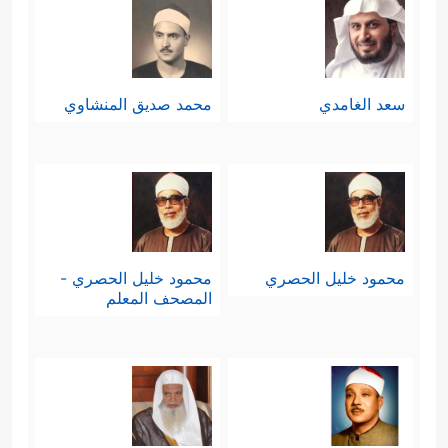
سعد الغامدي
محمد صديق المنشاوي
محمود خليل الحصري
محمود خليل الحصري -
المصحف المعلم