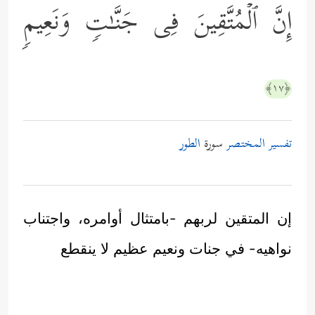
إِنَّ ٱلۡمُتَّقِینَ فِی جَنَّـٰتࣲ وَنَعِیمࣲ
﴿١٧﴾
تفسير المختصر
سورة
الطور
إن المتقين لربهم -بامتثال أوامره، واجتناب
نواهيه- في جنات ونعيم عظيم لا ينقطع