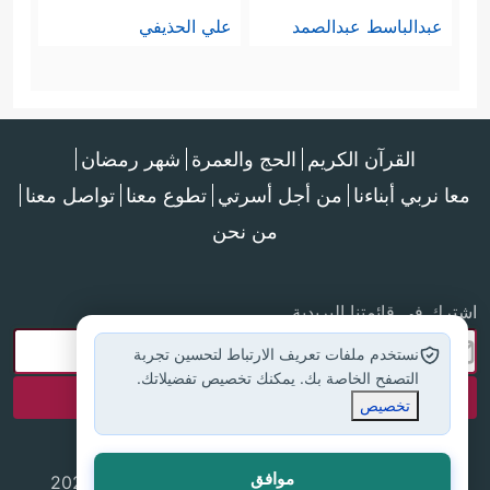
عبدالباسط عبدالصمد
علي الحذيفي
القرآن الكريم
الحج والعمرة
شهر رمضان
معا نربي أبناءنا
من أجل أسرتي
تطوع معنا
تواصل معنا
من نحن
اشترك في قائمتنا البريدية
نستخدم ملفات تعريف الارتباط لتحسين تجربة
التصفح الخاصة بك. يمكنك تخصيص تفضيلاتك.
تخصيص
موافق
جميع الحقوق محفوظة لموقع إسلام أون لاين © 2025