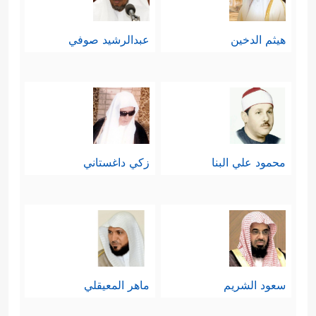
هيثم الدخين
عبدالرشيد صوفي
محمود علي البنا
زكي داغستاني
سعود الشريم
ماهر المعيقلي