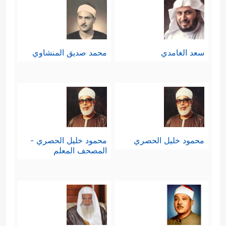
سعد الغامدي
محمد صديق المنشاوي
محمود خليل الحصري
محمود خليل الحصري -
المصحف المعلم