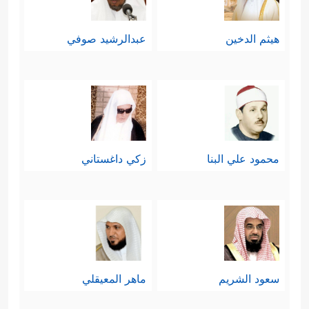
هيثم الدخين
عبدالرشيد صوفي
محمود علي البنا
زكي داغستاني
سعود الشريم
ماهر المعيقلي