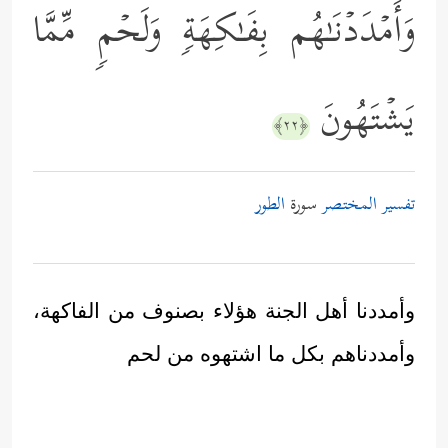
وَأَمۡدَدۡنَـٰهُم بِفَـٰكِهَةࣲ وَلَحۡمࣲ مِّمَّا
یَشۡتَهُونَ
﴿٢٢﴾
تفسير المختصر
سورة
الطور
وأمددنا أهل الجنة هؤلاء بصنوف من الفاكهة،
وأمددناهم بكل ما اشتهوه من لحم