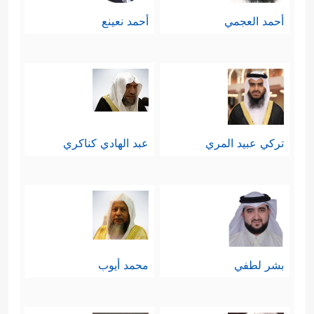
أحمد العجمي
أحمد نعينع
تركي عبيد المري
عبد الهادي كناكري
بشر لطفي
محمد أيوب