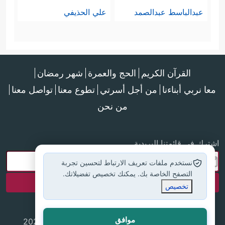
عبدالباسط عبدالصمد
علي الحذيفي
القرآن الكريم
الحج والعمرة
شهر رمضان
معا نربي أبناءنا
من أجل أسرتي
تطوع معنا
تواصل معنا
من نحن
اشترك في قائمتنا البريدية
نستخدم ملفات تعريف الارتباط لتحسين تجربة
التصفح الخاصة بك. يمكنك تخصيص تفضيلاتك.
تخصيص
موافق
جميع الحقوق محفوظة لموقع إسلام أون لاين © 2025