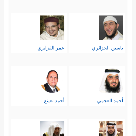
ياسين الجزائري
عمر القزابري
أحمد العجمي
أحمد نعينع