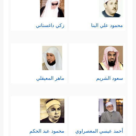
محمود علي البنا
زكي داغستاني
سعود الشريم
ماهر المعيقلي
أحمد عيسي المعصراوي
محمود عبد الحكم