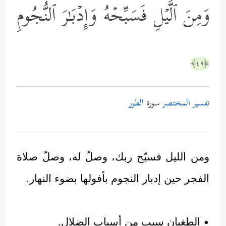
وَمِنَ ٱلَّیۡلِ فَسَبِّحۡهُ وَإِدۡبَـٰرَ ٱلنُّجُومِ
﴿٤٩﴾
تفسير المختصر
سورة
الطور
ومن الليل فسبّح ربك، وصلّ له، وصلّ صلاة
الفجر حين إدبار النجوم بأفولها بضوء النهار.
• الطغيان سبب من أسباب الضلال.