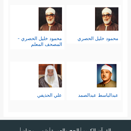
محمود خليل الحصري
محمود خليل الحصري -
المصحف المعلم
عبدالباسط عبدالصمد
علي الحذيفي
القرآن الكريم
الحج والعمرة
شهر رمضان