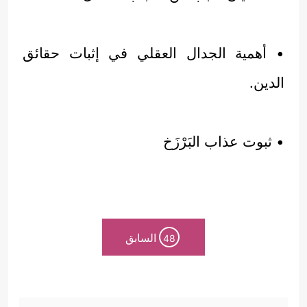
• أهمية الجدال العقلي في إثبات حقائق
الدين.
• ثبوت عذاب البَرْزَخ
السابق
48