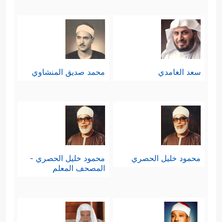
سعد الغامدي
محمد صديق المنشاوي
محمود خليل الحصري
محمود خليل الحصري -
المصحف المعلم