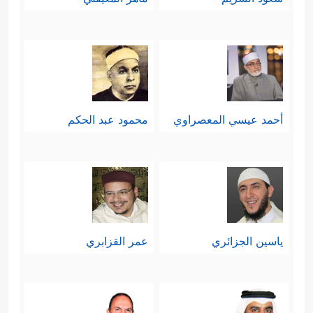
أحمد عيسي المعصراوي
محمود عبد الحكم
ياسين الجزائري
عمر القزابري