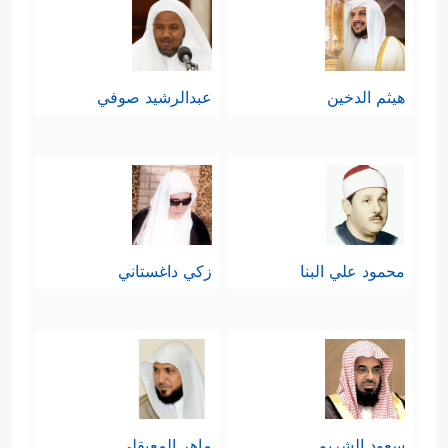
هيثم الدخين
عبدالرشيد صوفي
محمود علي البنا
زكي داغستاني
سعود الشريم
ماهر المعيقلي