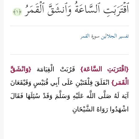
ٱقۡتَرَبَتِ ٱلسَّاعَةُ وَٱنشَقَّ ٱلۡقَمَرُ
﴿١﴾
تفسير الجلالين
سورة
القمر
{اقْتَرَبَتِ السَّاعَة}
قَرُبَتْ الْقِيَامَة
{وَانْشَقَّ
الْقَمَر}
انْفَلَقَ فِلْقَتَيْنِ عَلَى أَبِي قُبَيْسٍ وَقَيْقَعَانَ
آيَة لَهُ صَلَّى اللَّه عَلَيْهِ وَسَلَّمَ وَقَدْ سُئِلَهَا فَقَالَ
اشْهَدُوا رَوَاهُ الشَّيْخَانِ