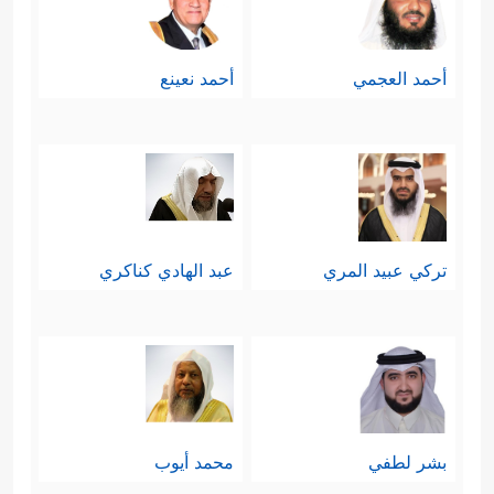
أحمد العجمي
أحمد نعينع
تركي عبيد المري
عبد الهادي كناكري
بشر لطفي
محمد أيوب