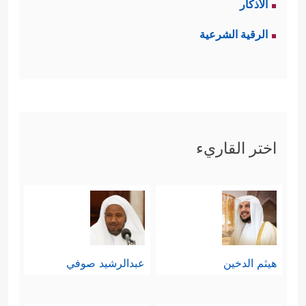
الأذكار
الرقية الشرعية
اختر القاريء
هيثم الدخين
عبدالرشيد صوفي