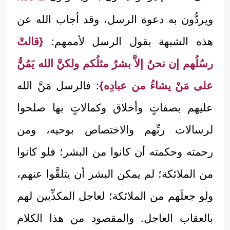
ويردُّون به دعوة الرسل، وقد أجاب الله عن
هذه الشبهة بقول الرسل لأممهم:
{قالتْ
رسُلُهم إن نحنُ إلاَّ بشرٌ مثلُكم ولكنَّ الله يَمُنُّ
على مَنْ يشاءُ من عبادِه}
: فالرسل مَنَّ الله
عليهم بصفاتٍ وأخلاق وكمالاتٍ بها صلحوا
لرسالات ربِّهم والاختصاص بوحيه، ومن
رحمته وحكمته أن كانوا من البشر؛ فلو كانوا
من الملائكة؛ لم يمكن البشر أن يتلقَّوا عنهم،
ولو جعلَهم من الملائكة؛ لعاجل المكذِّبين لهم
بالعقاب العاجل. والمقصود من هذا الكلام