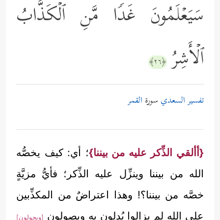
سَیَعۡلَمُونَ غَدࣰا مَّنِ ٱلۡكَذَّابُ
ٱلۡأَشِرُ
﴿٢٦﴾
تفسير السعدي
سورة
القمر
{أألقي الذِّكر عليه من بيننا}
؛ أي: كيف يخصُّه
الله من بيننا وينزِّل عليه الذِّكر؛ فأيُّ مزيَّةٍ
خصَّه من بيننا؟! وهذا اعتراضٌ من المكذِّبين
على الله لم يزالوا يُدلون به ويصولون
[ويحولون]