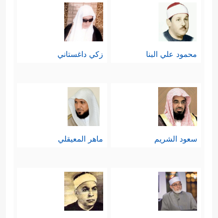
محمود علي البنا
زكي داغستاني
سعود الشريم
ماهر المعيقلي