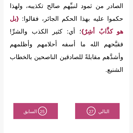
الصادر من ثمود لنبيِّهم صالح تكذيبه، ولهذا
حكموا عليه بهذا الحكم الجائر، فقالوا:
{بل
هو كذَّابٌ أشِرٌ}
؛ أي: كثير الكذب والشرِّ!
فقبَّحهم الله ما أسفه أحلامهم وأظلمهم
وأشدَّهم مقابلةً للصادقين الناصحين بالخطاب
الشنيع.
التالي
السابق
25
27