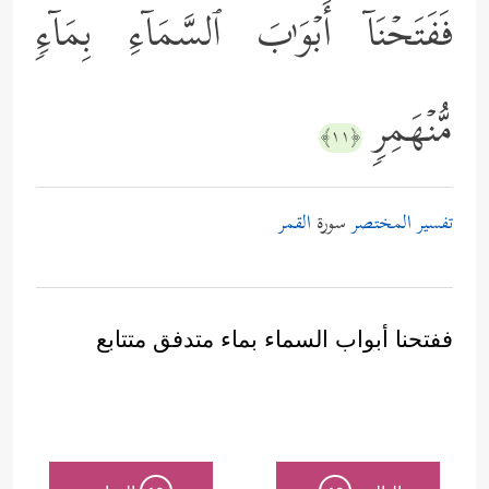
فَفَتَحۡنَاۤ أَبۡوَ ٰ⁠بَ ٱلسَّمَاۤءِ بِمَاۤءࣲ
مُّنۡهَمِرࣲ
﴿١١﴾
تفسير المختصر
سورة
القمر
ففتحنا أبواب السماء بماء متدفق متتابع