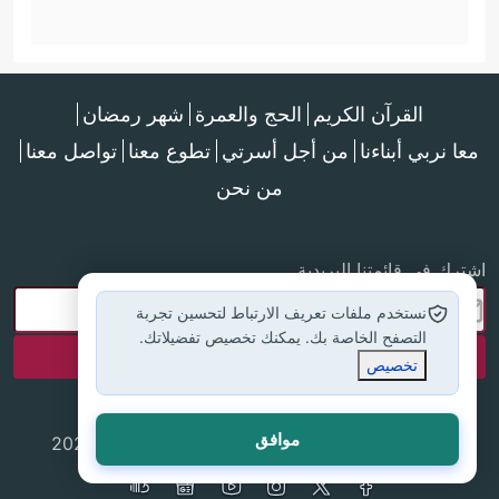
القرآن الكريم
الحج والعمرة
شهر رمضان
معا نربي أبناءنا
من أجل أسرتي
تطوع معنا
تواصل معنا
من نحن
اشترك في قائمتنا البريدية
نستخدم ملفات تعريف الارتباط لتحسين تجربة
التصفح الخاصة بك. يمكنك تخصيص تفضيلاتك.
تخصيص
موافق
جميع الحقوق محفوظة لموقع إسلام أون لاين © 2025