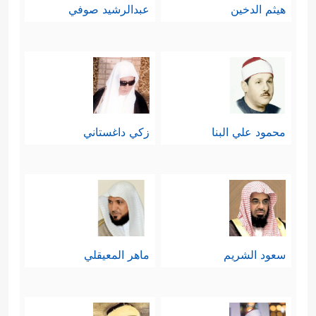
هيثم الدخين
عبدالرشيد صوفي
محمود علي البنا
زكي داغستاني
سعود الشريم
ماهر المعيقلي