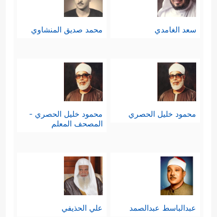
سعد الغامدي
محمد صديق المنشاوي
محمود خليل الحصري
محمود خليل الحصري -
المصحف المعلم
عبدالباسط عبدالصمد
علي الحذيفي