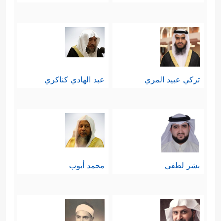
تركي عبيد المري
عبد الهادي كناكري
بشر لطفي
محمد أيوب