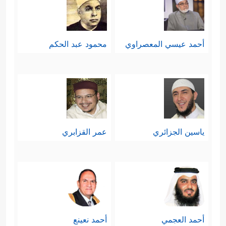
أحمد عيسي المعصراوي
محمود عبد الحكم
ياسين الجزائري
عمر القزابري
أحمد العجمي
أحمد نعينع