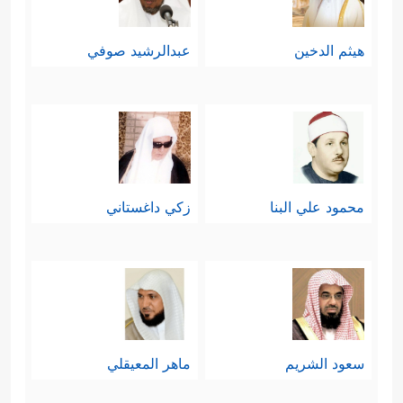
هيثم الدخين
عبدالرشيد صوفي
محمود علي البنا
زكي داغستاني
سعود الشريم
ماهر المعيقلي