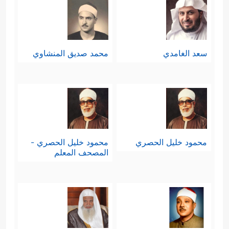
سعد الغامدي
محمد صديق المنشاوي
محمود خليل الحصري
محمود خليل الحصري -
المصحف المعلم