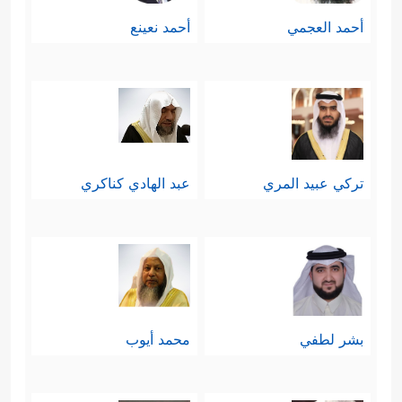
أحمد العجمي
أحمد نعينع
تركي عبيد المري
عبد الهادي كناكري
بشر لطفي
محمد أيوب