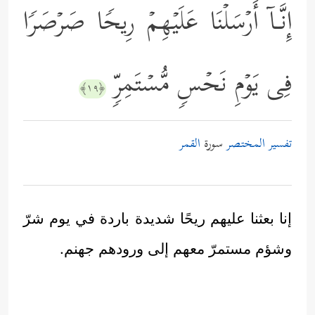
إِنَّـاۤ أَرۡسَلۡنَا عَلَیۡهِمۡ رِیحࣰا صَرۡصَرࣰا
فِی یَوۡمِ نَحۡسࣲ مُّسۡتَمِرࣲّ
﴿١٩﴾
تفسير المختصر
سورة
القمر
إنا بعثنا عليهم ريحًا شديدة باردة في يوم شرّ
وشؤم مستمرّ معهم إلى ورودهم جهنم.