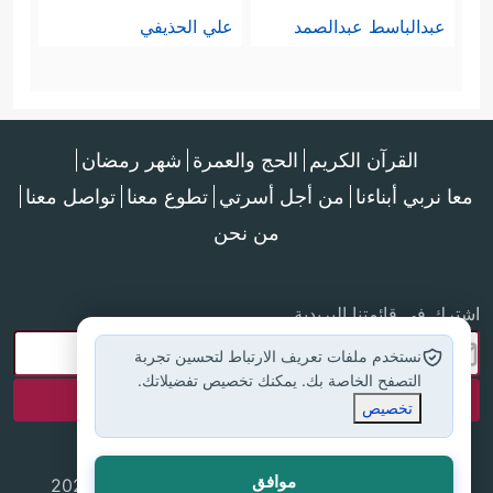
عبدالباسط عبدالصمد
علي الحذيفي
القرآن الكريم
الحج والعمرة
شهر رمضان
معا نربي أبناءنا
من أجل أسرتي
تطوع معنا
تواصل معنا
من نحن
اشترك في قائمتنا البريدية
نستخدم ملفات تعريف الارتباط لتحسين تجربة
التصفح الخاصة بك. يمكنك تخصيص تفضيلاتك.
تخصيص
موافق
جميع الحقوق محفوظة لموقع إسلام أون لاين © 2025