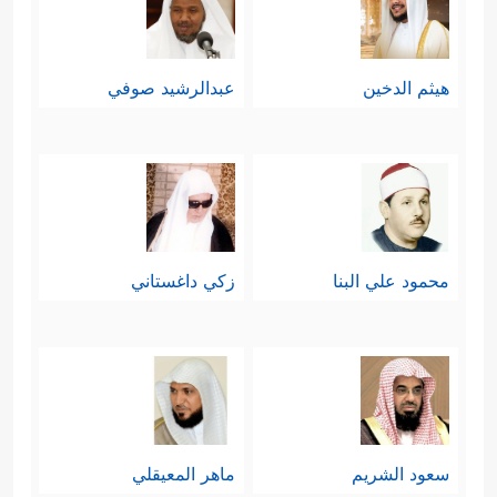
هيثم الدخين
عبدالرشيد صوفي
محمود علي البنا
زكي داغستاني
سعود الشريم
ماهر المعيقلي