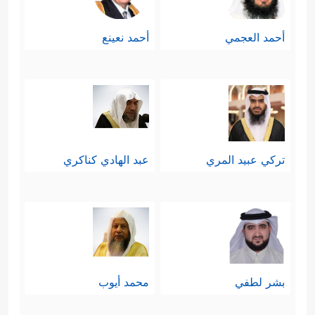
أحمد العجمي
أحمد نعينع
تركي عبيد المري
عبد الهادي كناكري
بشر لطفي
محمد أيوب