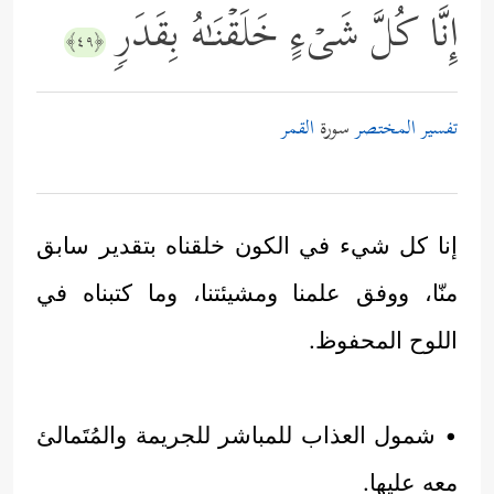
إِنَّا كُلَّ شَیۡءٍ خَلَقۡنَـٰهُ بِقَدَرࣲ
﴿٤٩﴾
تفسير المختصر
سورة
القمر
إنا كل شيء في الكون خلقناه بتقدير سابق
منّا، ووفق علمنا ومشيئتنا، وما كتبناه في
اللوح المحفوظ.
• شمول العذاب للمباشر للجريمة والمُتَمالئ
معه عليها.