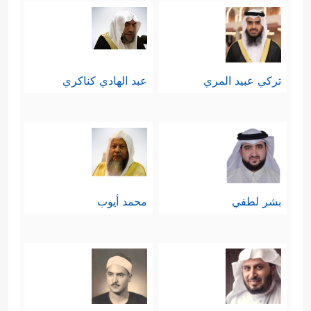
تركي عبيد المري
عبد الهادي كناكري
بشر لطفي
محمد أيوب