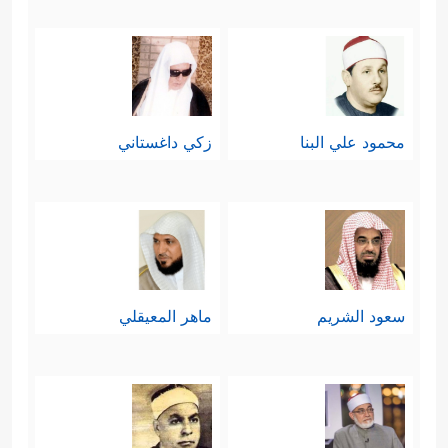
محمود علي البنا
زكي داغستاني
سعود الشريم
ماهر المعيقلي