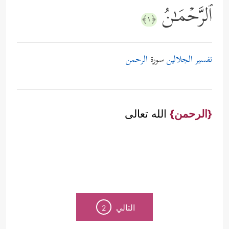
ٱلرَّحۡمَـٰنُ
﴿١﴾
تفسير الجلالين
سورة
الرحمن
{الرحمن}
الله تعالى
التالي
2