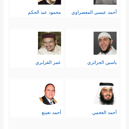
أحمد عيسي المعصراوي
محمود عبد الحكم
ياسين الجزائري
عمر القزابري
أحمد العجمي
أحمد نعينع