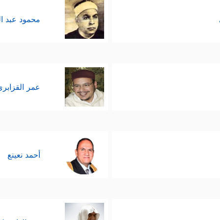
محمود عبد ا
عمر القزابري
أحمد نعينع