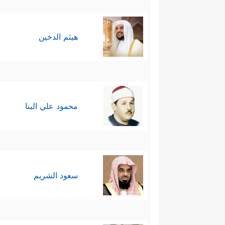
هيثم الدخين
محمود علي البنا
سعود الشريم