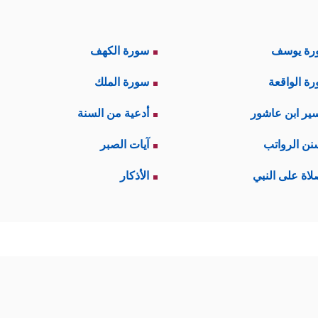
رة يوسف
سورة الكهف
ة الواقعة
سورة الملك
ير ابن عاشور
أدعية من السنة
نن الرواتب
آيات الصبر
لاة على النبي
الأذكار