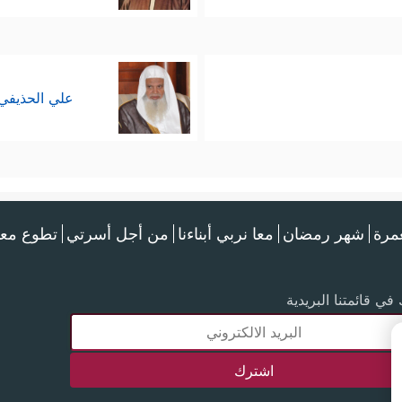
علي الحذيفي
عمرة
شهر رمضان
معا نربي أبناءنا
من أجل أسرتي
تطوع معن
في قائمتنا البريدية