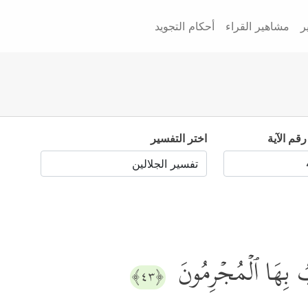
ر
مشاهير القراء
أحكام التجويد
رقم الآية
اختر التفسير
بُ بِهَا ٱلۡمُجۡرِمُونَ
﴿٤٣﴾