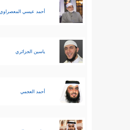
أحمد عيسي المعصراوي
ياسين الجزائري
أحمد العجمي