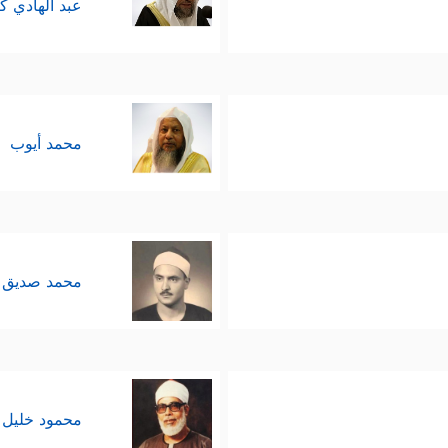
عبد الهادي ك
محمد أيوب
محمد صديق 
محمود خليل 