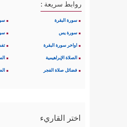
روابط سريعة :
سورة البقرة
سو
سورة يس
سور
اواخر سورة البقرة
تفس
الصلاة الإبراهيمية
الس
فضائل صلاة الفجر
الص
اختر القاريء