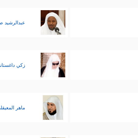
عبدالرشيد 
زكي داغستان
ماهر المعيقل