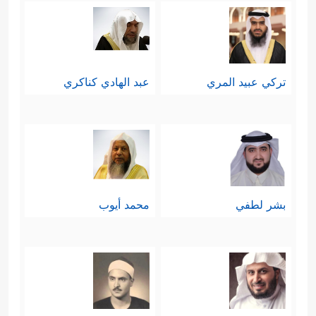
تركي عبيد المري
عبد الهادي كناكري
بشر لطفي
محمد أيوب