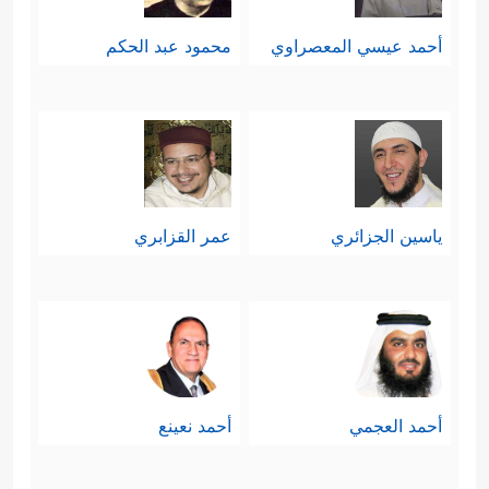
أحمد عيسي المعصراوي
محمود عبد الحكم
ياسين الجزائري
عمر القزابري
أحمد العجمي
أحمد نعينع