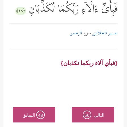
فَبِأَیِّ ءَالَاۤءِ رَبِّكُمَا تُكَذِّبَانِ
﴿٤٩﴾
تفسير الجلالين
سورة
الرحمن
{فبأي آلاء ربكما تكذبان}
التالي
السابق
48
50