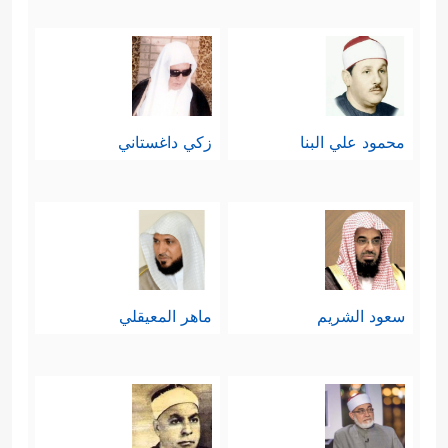
محمود علي البنا
زكي داغستاني
سعود الشريم
ماهر المعيقلي