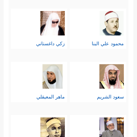
محمود علي البنا
زكي داغستاني
سعود الشريم
ماهر المعيقلي