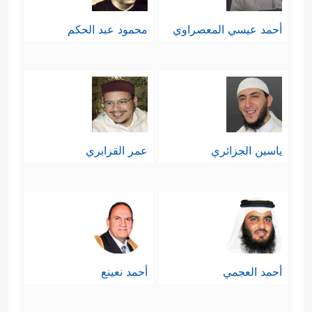
أحمد عيسي المعصراوي
محمود عبد الحكم
ياسين الجزائري
عمر القزابري
أحمد العجمي
أحمد نعينع