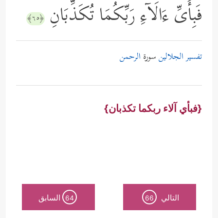
فَبِأَیِّ ءَالَاۤءِ رَبِّكُمَا تُكَذِّبَانِ
﴿٦٥﴾
تفسير الجلالين
سورة
الرحمن
{فبأي آلاء ربكما تكذبان}
التالي
السابق
64
66