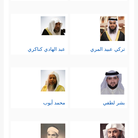
تركي عبيد المري
عبد الهادي كناكري
بشر لطفي
محمد أيوب