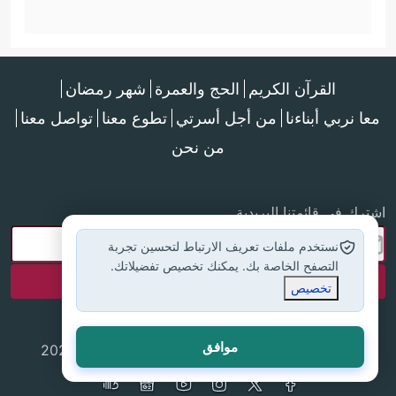
القرآن الكريم
الحج والعمرة
شهر رمضان
معا نربي أبناءنا
من أجل أسرتي
تطوع معنا
تواصل معنا
من نحن
اشترك في قائمتنا البريدية
نستخدم ملفات تعريف الارتباط لتحسين تجربة
التصفح الخاصة بك. يمكنك تخصيص تفضيلاتك.
تخصيص
موافق
جميع الحقوق محفوظة لموقع إسلام أون لاين © 2025