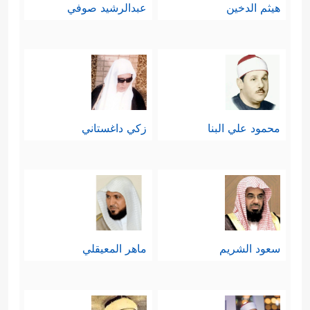
هيثم الدخين
عبدالرشيد صوفي
محمود علي البنا
زكي داغستاني
سعود الشريم
ماهر المعيقلي