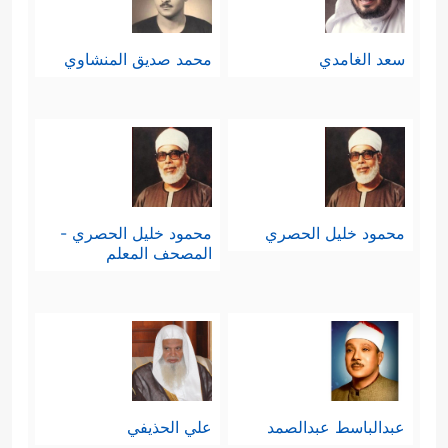
سعد الغامدي
محمد صديق المنشاوي
محمود خليل الحصري
محمود خليل الحصري -
المصحف المعلم
عبدالباسط عبدالصمد
علي الحذيفي