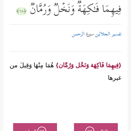
فِیهِمَا فَـٰكِهَةࣱ وَنَخۡلࣱ وَرُمَّانࣱ
﴿٦٨﴾
تفسير الجلالين
سورة
الرحمن
{فِيهِمَا فَاكِهَة وَنَخْل وَرُمَّان}
هُمَا مِنْهَا وَقِيلَ من
غيرها