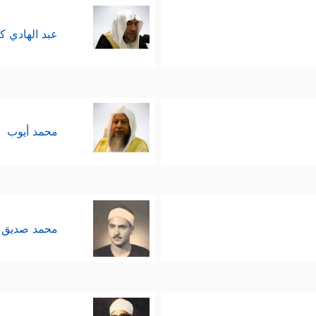
عبد الهادي ك
محمد أيوب
محمد صديق 