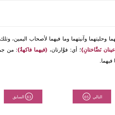
نهما وحليتهما وآنيتهما وما فيهما لأصحاب اليمين، وتلك 
ينان نَضَّاختانِ}
؛ أي: فوَّارتان،
{فيهما فاكهةٌ}
: من جمي
 فيهما.
التالي
السابق
63
65