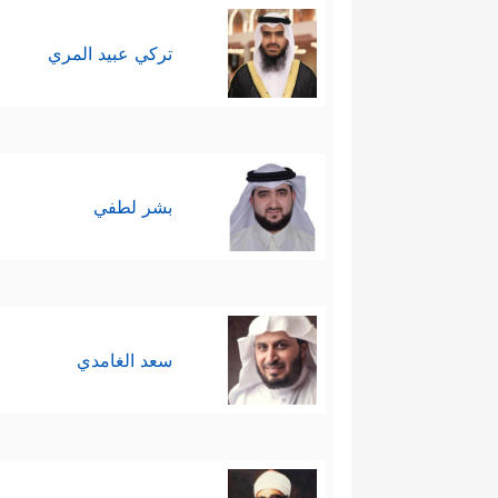
تركي عبيد المري
بشر لطفي
سعد الغامدي