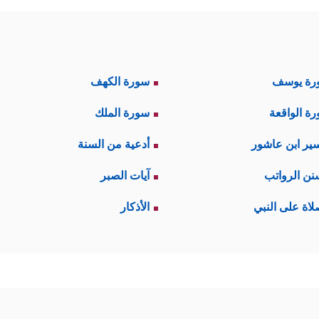
رة يوسف
سورة الكهف
ة الواقعة
سورة الملك
ير ابن عاشور
أدعية من السنة
نن الرواتب
آيات الصبر
لاة على النبي
الأذكار