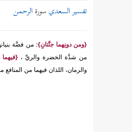
تفسير السعدي
سورة
الرحمن
{ومن دونِهما جنَّتانِ}
: من فضَّة بنيا
من شدَّة الخضرة والريِّ ،
{فيهما ع
والرمان، اللذان فيهما من المنافع ما