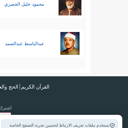
محمود خليل الحصري
عبدالباسط عبدالصمد
القرآن الكريم
الحج وال
اشترك 
نستخدم ملفات تعريف الارتباط لتحسين تجربة التصفح الخاصة