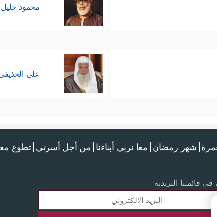
محمود خليل 
علي الحذيفي
عمرة
شهر رمضان
معا نربي أبناءنا
من أجل أسرتي
تطوع معن
في قائمتنا البريدية