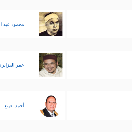
محمود عبد ا
عمر القزابري
أحمد نعينع