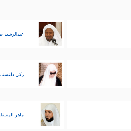
عبدالرشيد 
زكي داغستان
ماهر المعيقل