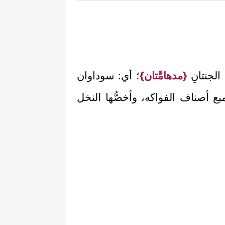
الجنتانِ
{مدهامَّتان}
؛ أي: سوداوان
ع أصناف الفواكه، وأخصُّها النخل