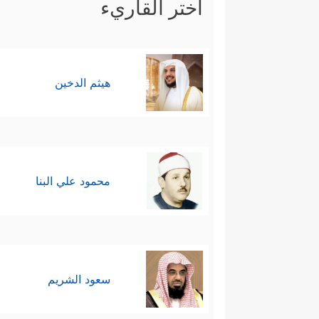
اختر القاريء
هيثم الدخين
محمود علي البنا
سعود الشريم