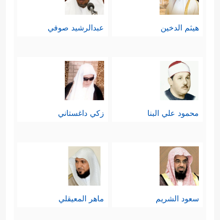
هيثم الدخين
عبدالرشيد صوفي
محمود علي البنا
زكي داغستاني
سعود الشريم
ماهر المعيقلي