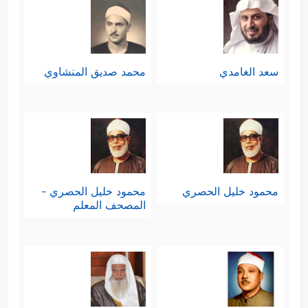
سعد الغامدي
محمد صديق المنشاوي
محمود خليل الحصري
محمود خليل الحصري -
المصحف المعلم