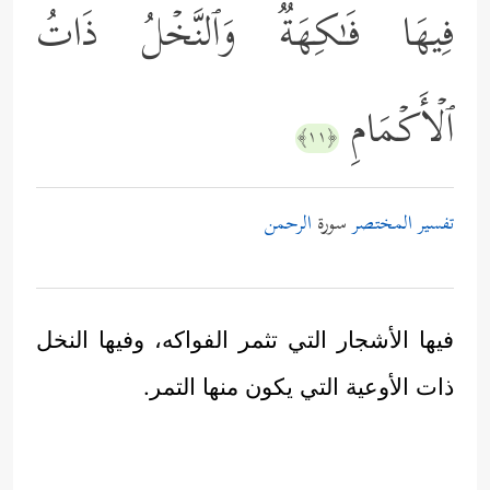
فِیهَا فَـٰكِهَةࣱ وَٱلنَّخۡلُ ذَاتُ
ٱلۡأَكۡمَامِ
﴿١١﴾
تفسير المختصر
سورة
الرحمن
فيها الأشجار التي تثمر الفواكه، وفيها النخل
ذات الأوعية التي يكون منها التمر.