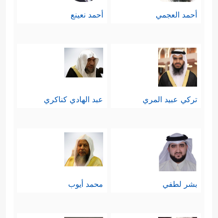
أحمد العجمي
أحمد نعينع
تركي عبيد المري
عبد الهادي كناكري
بشر لطفي
محمد أيوب