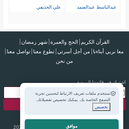
عبدالباسط عبدالصمد
علي الحذيفي
القرآن الكريم
الحج والعمرة
شهر رمضان
معا نربي أبناءنا
من أجل أسرتي
تطوع معنا
تواصل معنا
من نحن
اشترك في قائمتنا البريدية
نستخدم ملفات تعريف الارتباط لتحسين تجربة
التصفح الخاصة بك. يمكنك تخصيص تفضيلاتك.
تخصيص
موافق
جميع الحقوق محفوظة لموقع إسلام أون لاين © 2025